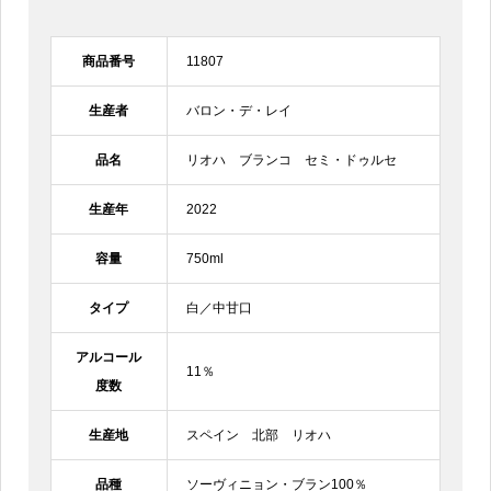
商品番号
11807
生産者
バロン・デ・レイ
品名
リオハ ブランコ セミ・ドゥルセ
生産年
2022
容量
750ml
タイプ
白／中甘口
アルコール
11％
度数
生産地
スペイン 北部 リオハ
品種
ソーヴィニョン・ブラン100％