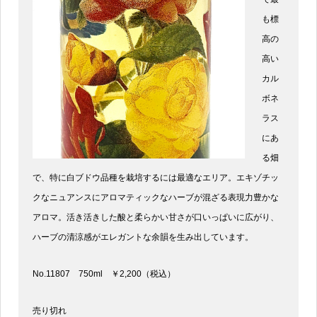
も標
高の
高い
カル
ボネ
ラス
にあ
る畑
で、特に白ブドウ品種を栽培するには最適なエリア。エキゾチッ
クなニュアンスにアロマティックなハーブが混ざる表現力豊かな
アロマ。活き活きした酸と柔らかい甘さが口いっぱいに広がり、
ハーブの清涼感がエレガントな余韻を生み出しています。
No.11807 750ml ￥2,200（税込）
売り切れ