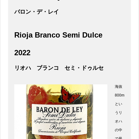
バロン・デ・レイ
Rioja Branco Semi Dulce
2022
リオハ ブランコ セミ・ドゥルセ
海抜
800m
とい
うリ
オハ
の中
で最