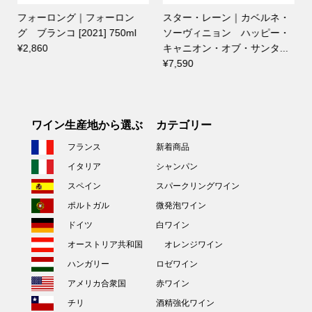
ン
スター・レーン｜カベルネ・
カ・ロヘーラ｜メルロー モ
ml
ソーヴィニョン ハッピー・
ンテ・デッラ・グアルディア
キャニオン・オブ・サンタ...
[2019] 750ml
¥7,590
¥3,300
ワイン生産地から選ぶ
カテゴリー
フランス
新着商品
イタリア
シャンパン
スペイン
スパークリングワイン
ポルトガル
微発泡ワイン
ドイツ
白ワイン
オーストリア共和国
オレンジワイン
ハンガリー
ロゼワイン
アメリカ合衆国
赤ワイン
チリ
酒精強化ワイン