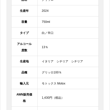
生産年
2024
容量
750ml
タイプ
白／辛口
アルコール
13％
度数
生産地
イタリア シチリア シチリア
品種
グリッロ100％
輸入元
モトックス Motox
AWN販売価
1,430円（税込）
格