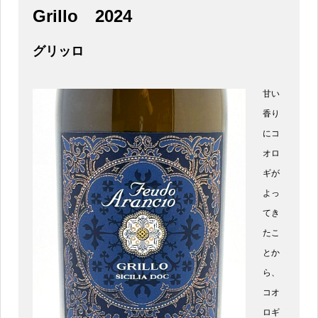
Grillo
2024
グリッロ
甘い
香り
にコ
オロ
ギが
よっ
てき
たこ
とか
ら、
コオ
ロギ