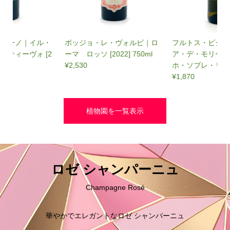
フルトス・ビジャル｜マリ
パラヘス・デル・ビノ｜エ
ア・デ・モリーナ ベルデ
ル・ニーニョ・イ・ラ・ル
ホ・ソブレ・リアス [2022] ...
ナ ティント [2023] 750ml
¥1,870
¥1,650
植物園を一覧表示
ロゼ シャンパーニュ
Champagne Rosé
華やかでエレガントなロゼ シャンパーニュ