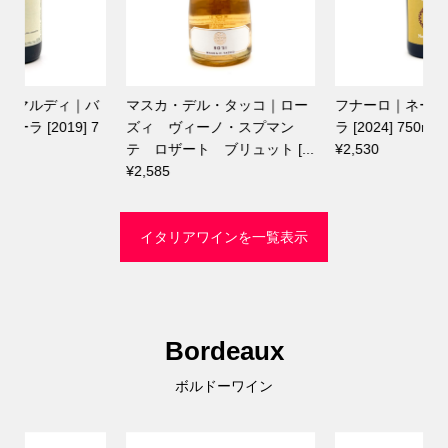
フナーロ｜ネーロ・ダーヴォ
ヴィベルティ・ジョヴァンニ
ラ [2024] 750ml
｜ネッビオーロ [2022] 750ml
.
¥2,530
¥4,730
イタリアワインを一覧表示
Bordeaux
ボルドーワイン