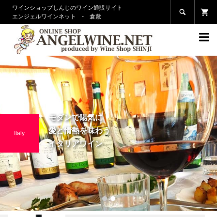
ワインショップしんじのワイン通販サイト

エンジェルワインネット - 倉敷

モダンで陽気に
愛と情熱を味わう
Italy
イタリアワイン
1
2