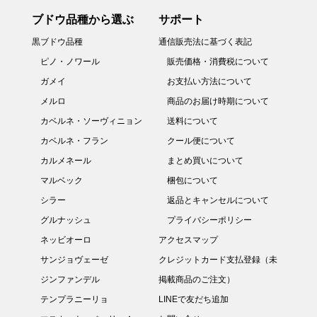
ブドウ品種から選ぶ
サポート
黒ブドウ品種
通信販売法に基づく表記
ピノ・ノワール
販売価格・消費税について
ガメイ
お支払い方法について
メルロ
商品のお届け時期について
カベルネ・ソーヴィニョン
送料について
カベルネ・フラン
クール便について
カルメネール
まとめ買いについて
マルベック
梱包について
シラー
返品とキャンセルについて
グルナッシュ
プライバシーポリシー
ネッビオーロ
アクセスマップ
サンジョヴェーゼ
クレジットカード支払登録（未
ジンファンデル
掲載商品のご注文）
テンプラニーリョ
LINEで友だち追加