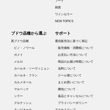
フード
雑貨
ワインセラー
NEW TOPICS
ブドウ品種から選ぶ
サポート
黒ブドウ品種
通信販売法に基づく表記
ピノ・ノワール
販売価格・消費税について
ガメイ
お支払い方法について
メルロ
商品のお届け時期について
カベルネ・ソーヴィニョン
送料について
カベルネ・フラン
クール便について
カルメネール
まとめ買いについて
マルベック
梱包について
シラー
返品とキャンセルについて
グルナッシュ
プライバシーポリシー
ネッビオーロ
アクセスマップ