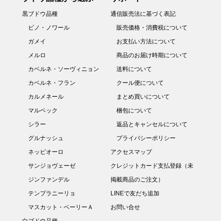
黒ブドウ品種
通信販売法に基づく表記
ピノ・ノワール
販売価格・消費税について
ガメイ
お支払い方法について
メルロ
商品のお届け時期について
カベルネ・ソーヴィニョン
送料について
カベルネ・フラン
クール便について
カルメネール
まとめ買いについて
マルベック
梱包について
シラー
返品とキャンセルについて
グルナッシュ
プライバシーポリシー
ネッビオーロ
アクセスマップ
サンジョヴェーゼ
クレジットカード支払登録（未
ジンファンデル
掲載商品のご注文）
テンプラニーリョ
LINEで友だち追加
マスカット・ベーリーＡ
お問い合せ
白ブドウ品種