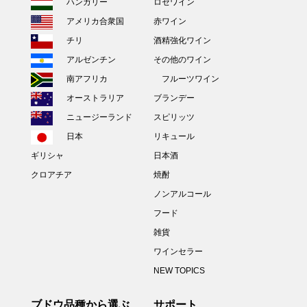
ハンガリー
ロゼワイン
アメリカ合衆国
赤ワイン
チリ
酒精強化ワイン
アルゼンチン
その他のワイン
南アフリカ
フルーツワイン
オーストラリア
ブランデー
ニュージーランド
スピリッツ
日本
リキュール
ギリシャ
日本酒
クロアチア
焼酎
ノンアルコール
フード
雑貨
ワインセラー
NEW TOPICS
ブドウ品種から選ぶ
サポート