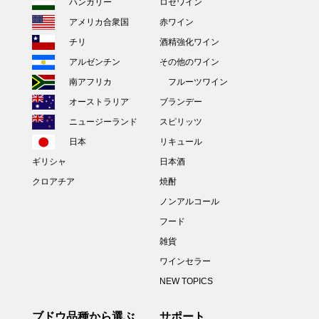
ハンガリー
ロゼワイン
アメリカ合衆国
赤ワイン
チリ
酒精強化ワイン
アルゼンチン
その他のワイン
南アフリカ
フルーツワイン
オーストラリア
ブランデー
ニュージーランド
スピリッツ
日本
リキュール
ギリシャ
日本酒
クロアチア
焼酎
ノンアルコール
フード
雑貨
ワインセラー
NEW TOPICS
ブドウ品種から選ぶ
サポート