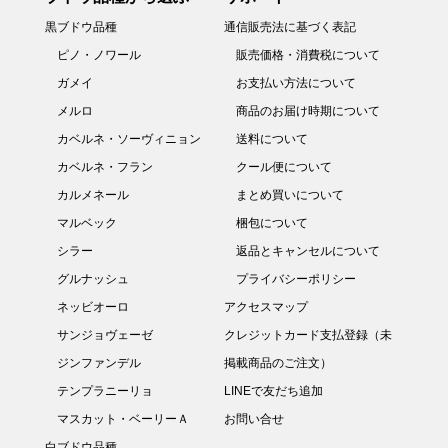
黒ブドウ品種
通信販売法に基づく表記
ピノ・ノワール
販売価格・消費税について
ガメイ
お支払い方法について
メルロ
商品のお届け時期について
カベルネ・ソーヴィニョン
送料について
カベルネ・フラン
クール便について
カルメネール
まとめ買いについて
マルベック
梱包について
シラー
返品とキャンセルについて
グルナッシュ
プライバシーポリシー
ネッビオーロ
アクセスマップ
サンジョヴェーゼ
クレジットカード支払登録（未
ジンファンデル
掲載商品のご注文）
テンプラニーリョ
LINEで友だち追加
マスカット・ベーリーＡ
お問い合せ
白ブドウ品種