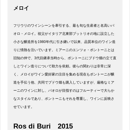
メロイ
フリウリのワインシーンを牽引する、最も旬な生産者と名高いパ
オロ・メロイ。祖父がイタリア北東部ブットリオの地に設立した
小さな醸造所を1980年代に引き継いで以来、品質本位のワイン造
りに情熱を注いでいます。ミアーニのエンツォ・ポントーニとは
旧知の仲で、3代目継承当時から、ポントーニにブドウ畑の立て直
しとワイン造りについて助力を依頼。彼らの関わりは非常に深
く、メロイがワイン愛好家の注目を集める現在もポントーニが醸
造を手伝う他、共同でブドウ畑も購入していますが、厳格なミア
ーニのワインに対し、パオロが目指すのはフルーティーで大らか
なスタイルであり、ポントーニもそれを尊重し、ワインに反映さ
せています。
Ros di Buri
2015