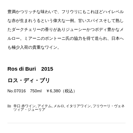
豊満かつリッチな味わいで、フリウリにもこれほどハイレベル
な赤が生まれうるという偉大な一例。甘いスパイスそして熟し
たダークチェリーの香りがありジューシーかつボディ豊かなメ
ルロー。ミアーニのポントーニ氏の協力を得て造られ、日本へ
も極少入荷の貴重なワイン。
Ros di Buri 2015
ロス・ディ・ブリ
No.07016 750ml ￥6,380（税込）
辛口 赤ワイン
,
アイテム
,
メルロ
,
イタリアワイン
,
フリウーリ・ヴェネ
ツィア・ジューリア