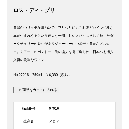
ロス・ディ・ブリ
豊満かつリッチな味わいで、フリウリにもこれほどハイレベルな
赤が生まれうるという偉大な一例。甘いスパイスそして熟したダ
ークチェリーの香りがありジューシーかつボディ豊かなメルロ
ー。ミアーニのポントーニ氏の協力を得て造られ、日本へも極少
入荷の貴重なワイン。
No.07016 750ml ￥6,380（税込）
商品番号
07016
生産者
メロイ