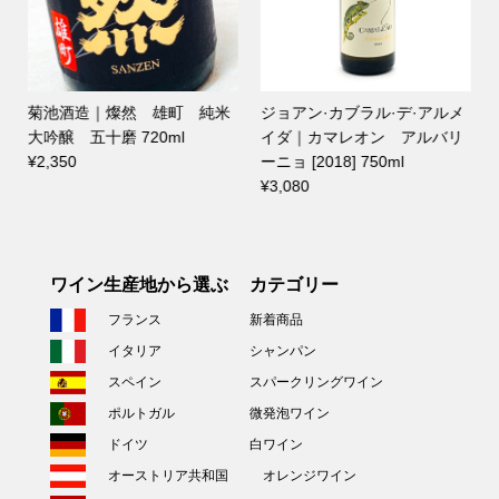
菊池酒造｜燦然 雄町 純米
ジョアン·カブラル·デ·アルメ
大吟醸 五十磨 720ml
イダ｜カマレオン アルバリ
¥2,350
ーニョ [2018] 750ml
¥3,080
ワイン生産地から選ぶ
カテゴリー
フランス
新着商品
イタリア
シャンパン
スペイン
スパークリングワイン
ポルトガル
微発泡ワイン
ドイツ
白ワイン
オーストリア共和国
オレンジワイン