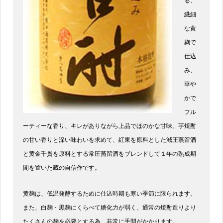
る、
繊細
な黄
麹で
仕込
み、
華や
かで
フル
ーティーな香り、キレがありながら上品でほのかな甘味。芋焼酎
の甘い香りと深い味わいを求めて、紅東を原料とした減圧蒸留酒
と黄金千貫を原料とする常圧蒸留酒をブレンドして１年の熟成期
間を置いた蔵の自信作です。
黄麹は、低温発酵するために仕込時期も寒い季節に限られます。
また、白麹・黒麹にくらべて糖化力が弱く、通常の焼酎造りより
たくさんの麹を必要とする為、非常に手間がかかります。