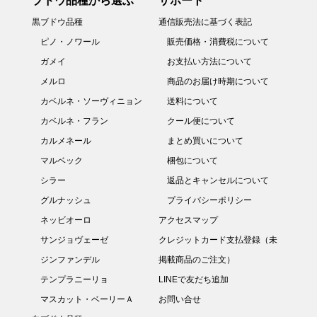
ブドウ品種から選ぶ
サポート
黒ブドウ品種
通信販売法に基づく表記
ピノ・ノワール
販売価格・消費税について
ガメイ
お支払い方法について
メルロ
商品のお届け時期について
カベルネ・ソーヴィニョン
送料について
カベルネ・フラン
クール便について
カルメネール
まとめ買いについて
マルベック
梱包について
シラー
返品とキャンセルについて
グルナッシュ
プライバシーポリシー
ネッビオーロ
アクセスマップ
サンジョヴェーゼ
クレジットカード支払登録（未
ジンファンデル
掲載商品のご注文）
テンプラニーリョ
LINEで友だち追加
マスカット・ベーリーＡ
お問い合せ