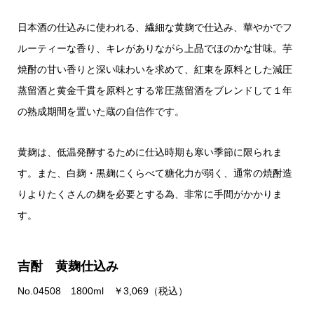
日本酒の仕込みに使われる、繊細な黄麹で仕込み、華やかでフ
ルーティーな香り、キレがありながら上品でほのかな甘味。芋
焼酎の甘い香りと深い味わいを求めて、紅東を原料とした減圧
蒸留酒と黄金千貫を原料とする常圧蒸留酒をブレンドして１年
の熟成期間を置いた蔵の自信作です。
黄麹は、低温発酵するために仕込時期も寒い季節に限られま
す。また、白麹・黒麹にくらべて糖化力が弱く、通常の焼酎造
りよりたくさんの麹を必要とする為、非常に手間がかかりま
す。
吉酎 黄麹仕込み
No.04508 1800ml ￥3,069（税込）