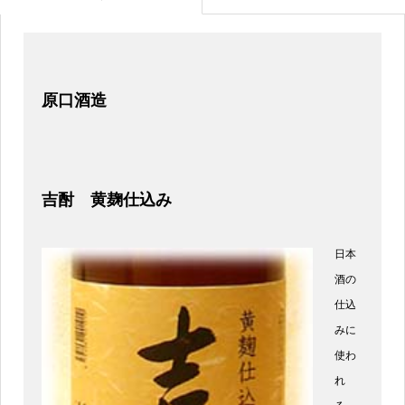
原口酒造
吉酎 黄麹仕込み
日本
酒の
仕込
みに
使わ
れ