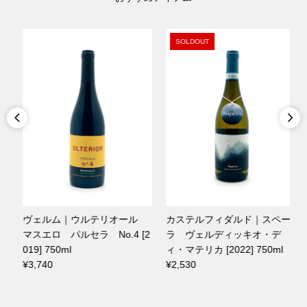
SOLDOUT


カステルフィダルド｜スペー
バーベイト｜マデイラ スイ
2
ラ ヴェルディッキオ・デ
ート 750ml
ィ・マテリカ [2022] 750ml
¥2,970
¥2,530