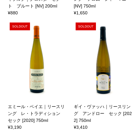
ト ブルート [NV] 200ml
[NV] 750ml
¥880
¥1,650
SOLDOUT
SOLDOUT
エミール・ベイエ｜リースリ
ギイ・ヴァッハ｜リースリン
ング レ・トラディション
グ アンドロー セック [202
セック [2020] 750ml
2] 750ml
¥3,190
¥3,410