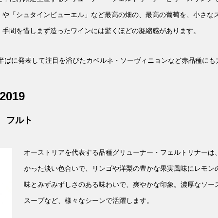
」や「シュタインビューエル」など最高の畑の、最高の葡萄を、小さな
。手間を惜しまず造ったワインには驚くほどの凝縮感があります。
代半ばに発表して注目を浴びたカベルネ・ソーヴィニョンなど赤品種にも
019
 フルト
オーストリアを代表する品種グリューナー・フェルトリナーは
かった淡い色合いで、リンゴや洋梨の豊かな果実風味にレモン
味とみずみずしさのある味わいで、爽やかな印象。濃厚なソー
スープなど、様々なシーンで活躍します。