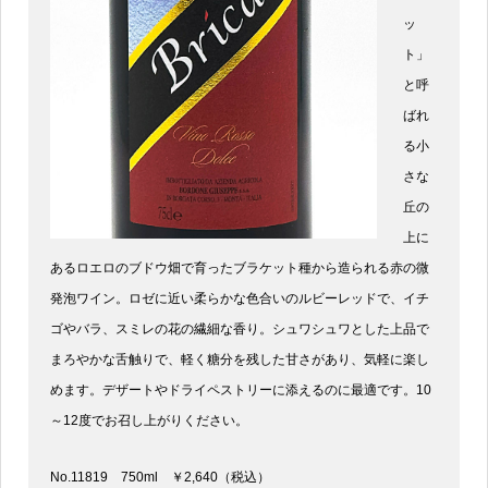
ッ
ト」
と呼
ばれ
る小
さな
丘の
上に
あるロエロのブドウ畑で育ったブラケット種から造られる赤の微
発泡ワイン。ロゼに近い柔らかな色合いのルビーレッドで、イチ
ゴやバラ、スミレの花の繊細な香り。シュワシュワとした上品で
まろやかな舌触りで、軽く糖分を残した甘さがあり、気軽に楽し
めます。デザートやドライペストリーに添えるのに最適です。10
～12度でお召し上がりください。
No.11819 750ml ￥2,640（税込）