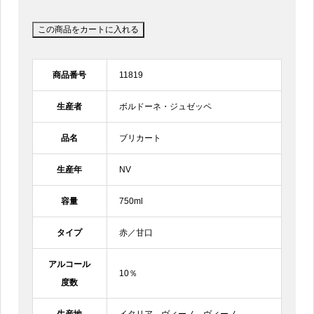
商品番号
11819
生産者
ボルドーネ・ジュゼッペ
品名
ブリカート
生産年
NV
容量
750ml
タイプ
赤／甘口
アルコール
10％
度数
生産地
イタリア ヴィーノ ヴィーノ