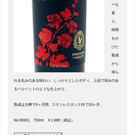
ーな
香
り。
時間
をか
けた
熟成
から
得ら
れる丸みのある味わい。しっかりとしたボディ、上品で深みのあ
るベルベットのような仕上がり。
熟成は大樽で6ヶ月間、ステンレスタンク内で18ヶ月。
No.06911 750ml ￥1,980（税込）