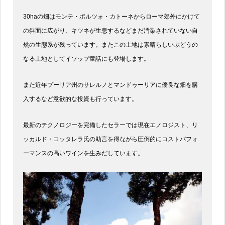
30haの畑はモンテ・ポルツォ・カトーネからローマ郊外にかけて
の斜面に広がり、キツネが生息するなどまだ汚染されていない自
然の生態系が残っています。またこの土地は素晴らしいぶどうの
なる土地としてイソップ童話にも登場します。
また近年プーリア州のサレルノとマンドゥーリアに優良な畑を購
入するなど意欲的な投資も行っています。
最新のテクノロジーを完備したセラーでは現在エノロジスト、リ
ッカルド・コッタレラ氏の助言を得ながら圧倒的にコストパフォ
ーマンスの高いワインを生みだしています。