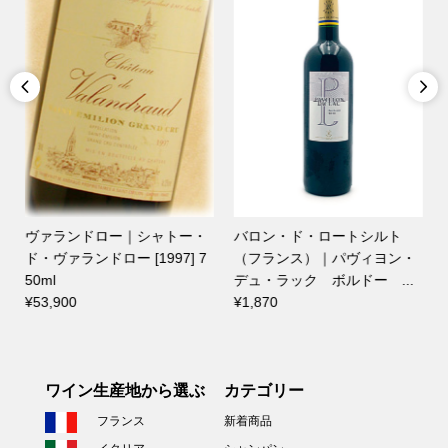


ルト
テルモ・ロドリゲス｜ガバ・
ジャン・クロード・マス｜
ヨン・
ド・シル メンシア [2019] 7
ーテ・マス レスプリ・デ
 ...
50ml
ュ・ミディ メルロー [202.
¥3,300
¥1,650
ワイン生産地から選ぶ
カテゴリー
フランス
新着商品