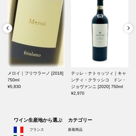


ラーノ [2018]
テッレ・ナトゥッツィ｜キャ
ディット・セリェ
ンティ・クラッシコ ドン・
ロール [2021] 75
ジョヴァンニ [2020] 750ml
¥1,870
¥2,970
ワイン生産地から選ぶ
カテゴリー
フランス
新着商品