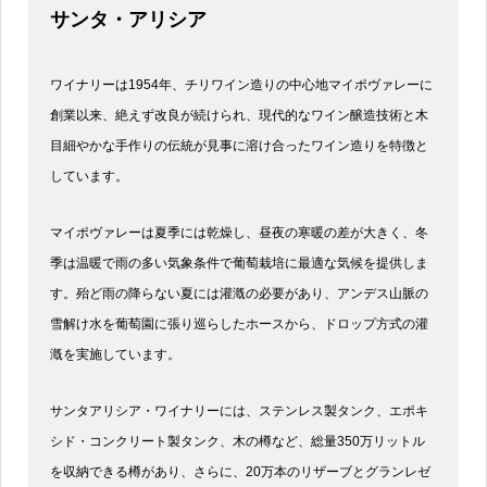
サンタ・アリシア
ワイナリーは1954年、チリワイン造りの中心地マイポヴァレーに
創業以来、絶えず改良が続けられ、現代的なワイン醸造技術と木
目細やかな手作りの伝統が見事に溶け合ったワイン造りを特徴と
しています。
マイポヴァレーは夏季には乾燥し、昼夜の寒暖の差が大きく、冬
季は温暖で雨の多い気象条件で葡萄栽培に最適な気候を提供しま
す。殆ど雨の降らない夏には灌漑の必要があり、アンデス山脈の
雪解け水を葡萄園に張り巡らしたホースから、ドロップ方式の灌
漑を実施しています。
サンタアリシア・ワイナリーには、ステンレス製タンク、エポキ
シド・コンクリート製タンク、木の樽など、総量350万リットル
を収納できる樽があり、さらに、20万本のリザーブとグランレゼ