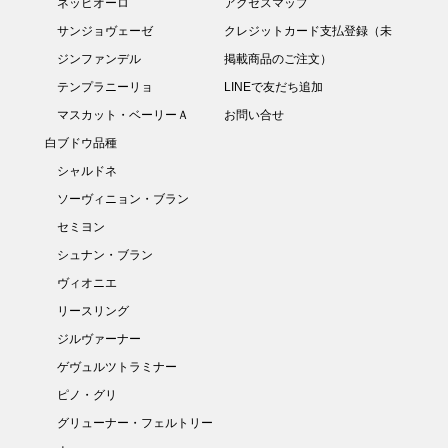
ネッビオーロ
アクセスマップ
サンジョヴェーゼ
クレジットカード支払登録（未
ジンファンデル
掲載商品のご注文）
テンプラニーリョ
LINEで友だち追加
マスカット・ベーリーＡ
お問い合せ
白ブドウ品種
シャルドネ
ソーヴィニョン・ブラン
セミヨン
シュナン・ブラン
ヴィオニエ
リースリング
ジルヴァーナー
ゲヴュルツトラミナー
ピノ・グリ
グリューナー・フェルトリー