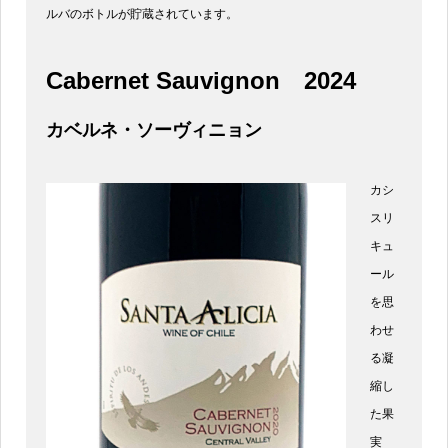
ルバのボトルが貯蔵されています。
Cabernet Sauvignon
2024
カベルネ・ソーヴィニョン
カシ
スリ
キュ
ール
を思
わせ
る凝
縮し
た果
実