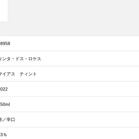
08958
キンタ・ドス・ロケス
マイアス ティント
2022
750ml
赤／辛口
13％