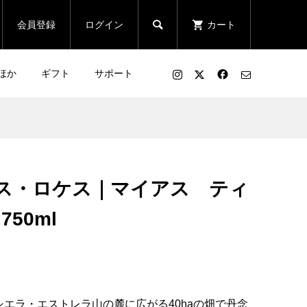

会員登録
ログイン
カート
ほか
ギフト
サポート
ス・ロケス｜マイアス ティ
 750ml
エラ・エストレラ山の麓に広がる40haの畑で丹念