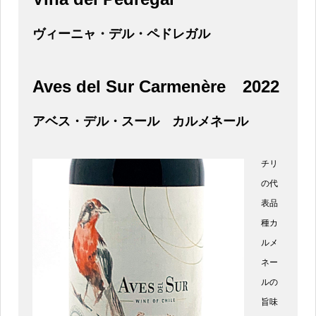
ヴィーニャ・デル・ペドレガル
Aves del Sur Carmenère
2022
アベス・デル・スール カルメネール
チリ
の代
表品
種カ
ルメ
ネー
ルの
旨味