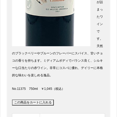
が詰
まっ
たワ
イン
で
す。
天然
のブラックベリーやプルーンのフレーバーにスパイス、甘いチョ
コの香りを持ちます。ミディアムボディでバランス良く、シルキ
ーな口当たりの赤ワイン。非常にコスパに優れ、デイリーに本格
的な味わいを楽しめる逸品。
No.11375 750ml ￥1,045（税込）