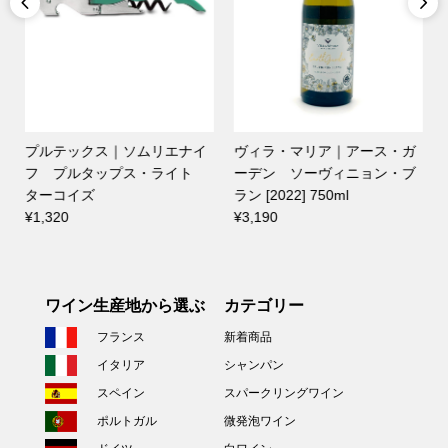


プルテックス｜ソムリエナイ
ヴィラ・マリア｜アース・ガ
フ プルタップス・ライト
ーデン ソーヴィニョン・ブ
ー
ターコイズ
ラン [2022] 750ml
¥
¥1,320
¥3,190
ワイン生産地から選ぶ
カテゴリー
フランス
新着商品
イタリア
シャンパン
スペイン
スパークリングワイン
ポルトガル
微発泡ワイン