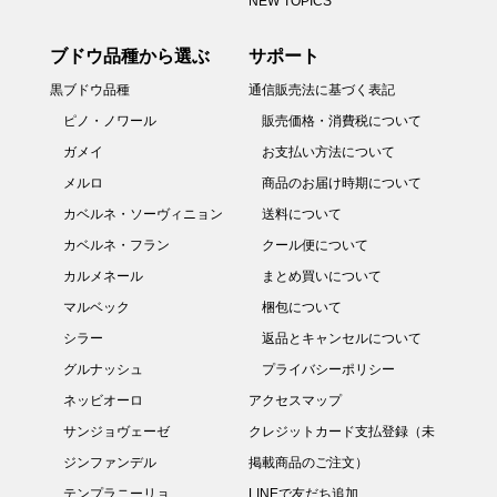
NEW TOPICS
ブドウ品種から選ぶ
サポート
黒ブドウ品種
通信販売法に基づく表記
ピノ・ノワール
販売価格・消費税について
ガメイ
お支払い方法について
メルロ
商品のお届け時期について
カベルネ・ソーヴィニョン
送料について
カベルネ・フラン
クール便について
カルメネール
まとめ買いについて
マルベック
梱包について
シラー
返品とキャンセルについて
グルナッシュ
プライバシーポリシー
ネッビオーロ
アクセスマップ
サンジョヴェーゼ
クレジットカード支払登録（未
ジンファンデル
掲載商品のご注文）
テンプラニーリョ
LINEで友だち追加