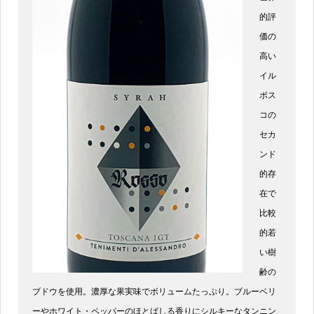
的評
価の
高い
イル
ボス
コの
セカ
ンド
的存
在で
比較
的若
い樹
齢の
ブドウを使用。濃厚な果実味でボリュームたっぷり。ブルーベリ
ーやホワイト・ペッパーのほとばしる香りにシルキーなタンニン