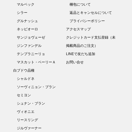
マルベック
梱包について
シラー
返品とキャンセルについて
グルナッシュ
プライバシーポリシー
ネッビオーロ
アクセスマップ
サンジョヴェーゼ
クレジットカード支払登録（未
ジンファンデル
掲載商品のご注文）
テンプラニーリョ
LINEで友だち追加
マスカット・ベーリーＡ
お問い合せ
白ブドウ品種
シャルドネ
ソーヴィニョン・ブラン
セミヨン
シュナン・ブラン
ヴィオニエ
リースリング
ジルヴァーナー