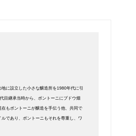
地に設立した小さな醸造所を1980年代に引
3代目継承当時から、ポントーニにブドウ畑
現在もポントーニが醸造を手伝う他、共同で
イルであり、ポントーニもそれを尊重し、ワ