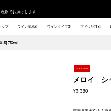
。
ン通販でお届けします。
トップ
ワイン産地別
ワインタイプ別
ブドウ品種別
5] 750ml
SOLDOUT
メロイ｜シャル
¥6,380
南国系果実やミネラ