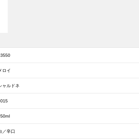
03550
メロイ
シャルドネ
2015
750ml
白／辛口