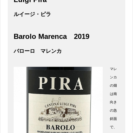
ルイージ・ピラ
Barolo Marenca
2019
バローロ マレンカ
マレ
ンカ
の畑
は南
向き
の急
斜面
で、