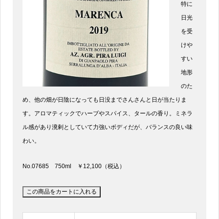
特に
日光
を受
けや
すい
地形
のた
め、他の畑が日陰になっても日没までさんさんと日が当たりま
す。アロマティックでハーブやスパイス、タールの香り。ミネラ
ル感があり溌剌としていて力強いボディだが、バランスの良い味
わい。
No.07685 750ml ￥12,100（税込）