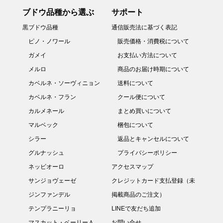
ブドウ品種から選ぶ
サポート
黒ブドウ品種
通信販売法に基づく表記
ピノ・ノワール
販売価格・消費税について
ガメイ
お支払い方法について
メルロ
商品のお届け時期について
カベルネ・ソーヴィニョン
送料について
カベルネ・フラン
クール便について
カルメネール
まとめ買いについて
マルベック
梱包について
シラー
返品とキャンセルについて
グルナッシュ
プライバシーポリシー
ネッビオーロ
アクセスマップ
サンジョヴェーゼ
クレジットカード支払登録（未
ジンファンデル
掲載商品のご注文）
テンプラニーリョ
LINEで友だち追加
マスカット・ベーリーＡ
お問い合せ