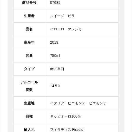
商品番号
07685
生産者
ルイージ・ピラ
品名
バローロ マレンカ
生産年
2019
容量
750ml
タイプ
赤／辛口
アルコール
14.5％
度数
生産地
イタリア ピエモンテ ピエモンテ
品種
ネッビオーロ100％
輸入元
フィラディス Firadis