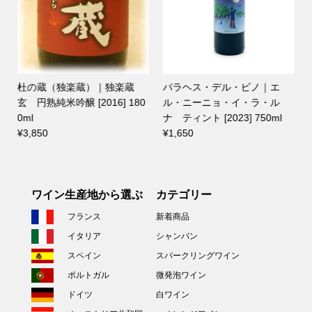
杜の蔵（独楽蔵）｜独楽蔵
パラヘス・デル・ビノ｜エ
l
玄 円熟純米吟醸 [2016] 180
ル・ニーニョ・イ・ラ・ル
0ml
ナ ティント [2023] 750ml
¥3,850
¥1,650
ワイン生産地から選ぶ
カテゴリー
フランス
新着商品
イタリア
シャンパン
スペイン
スパークリングワイン
ポルトガル
微発泡ワイン
ドイツ
白ワイン