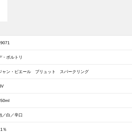
09071
デ・ボルトリ
ジャン・ピエール ブリュット スパークリング
NV
750ml
泡／白／辛口
11％