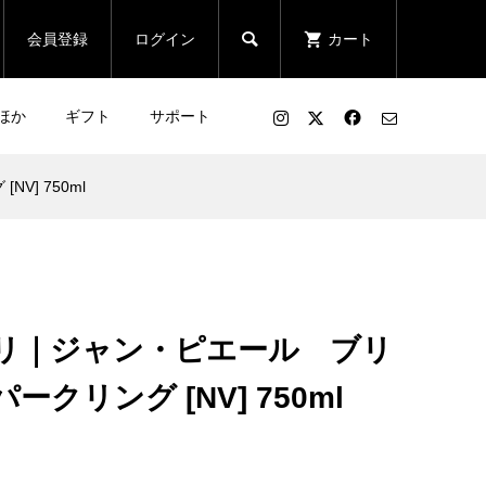

会員登録
ログイン
カート
ほか
ギフト
サポート
] 750ml
リ｜ジャン・ピエール ブリ
クリング [NV] 750ml