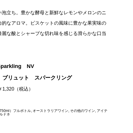
い泡立ち。豊かな酵母と新鮮なレモンやメロンのニ
力的なアロマ。ビスケットの風味に豊かな果実味の
綺麗な酸とシャープな切れ味を感じる滑らかな口当
 Sparkling NV
 ブリュット スパークリング
 ￥1,320（税込）
50ml）フルボトル
,
オーストラリアワイン
,
その他のワイン
,
アイテ
ルドネ