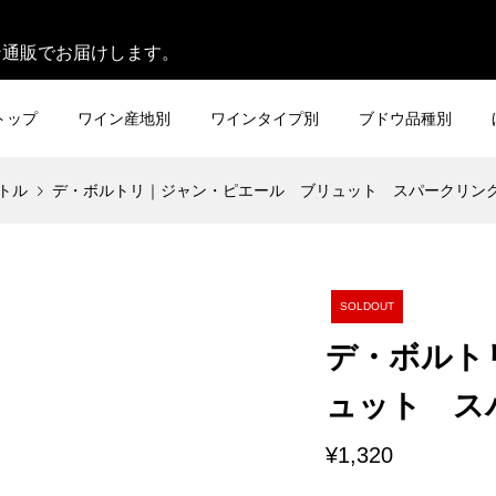
。
ン通販でお届けします。
トップ
ワイン産地別
ワインタイプ別
ブドウ品種別
トル
デ・ボルトリ｜ジャン・ピエール ブリュット スパークリング [NV
SOLDOUT
デ・ボルト
ュット スパー
¥1,320