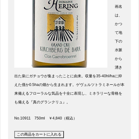
画名
は、
かつ
て地
下の
水脈
から
湧き
出た泉にガチョウが集まったことに由来。収量を35-40hl/haに抑
えた僅か0.5haの畑から生まれます。ゲヴュルツトラミネールが本
来備えるフローラルな気品を十全に表現し、ミネラリーな骨格を
も備える『真のグランクリュ』。
No.10911 750ml ￥4,840（税込）