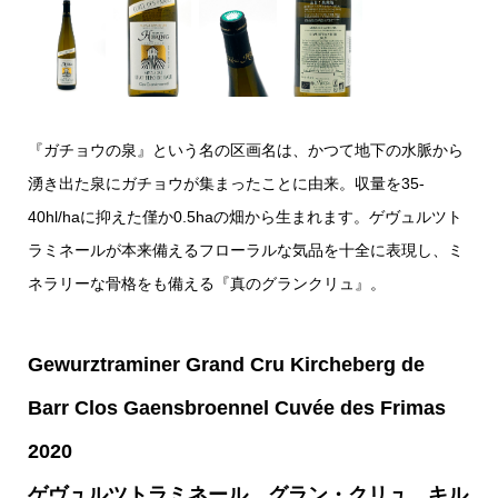
『ガチョウの泉』という名の区画名は、かつて地下の水脈から
湧き出た泉にガチョウが集まったことに由来。収量を35-
40hl/haに抑えた僅か0.5haの畑から生まれます。ゲヴュルツト
ラミネールが本来備えるフローラルな気品を十全に表現し、ミ
ネラリーな骨格をも備える『真のグランクリュ』。
Gewurztraminer Grand Cru Kircheberg de
Barr Clos Gaensbroennel Cuvée des Frimas
2020
ゲヴュルツトラミネール グラン・クリュ キル