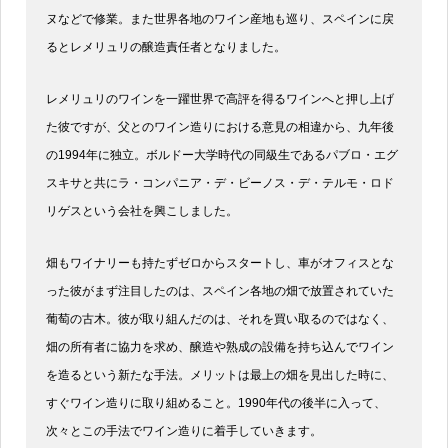
ヌなどで修業。また世界各地のワイン産地も巡り、スペインに戻
るとレメリュリの醸造責任者となりました。
レメリュリのワインを一躍世界で高評を得るワインへと押し上げ
た彼ですが、父とのワイン造りにおける意見の相違から、九年後
の1994年に独立。ボルドー大学時代の同級生であるパブロ・エグ
スキサと共にラ・コンパニア・デ・ビーノス・デ・テルモ・ロド
リゲスという会社を興こしました。
畑もワイナリーも持たずゼロからスタートし、車がオフィスとな
った彼がまず注目したのは、スペイン各地の畑で放置されていた
葡萄の古木。彼が取り組んだのは、それを買い取るのではなく、
畑の所有者に協力を求め、醸造や熟成の設備を持ち込んでワイン
を造るという新たな手法。メリットは最上の畑を見出した時に、
すぐワイン造りに取り組めること。1990年代の後半に入って、
次々とこの手法でワイン造りに着手していきます。