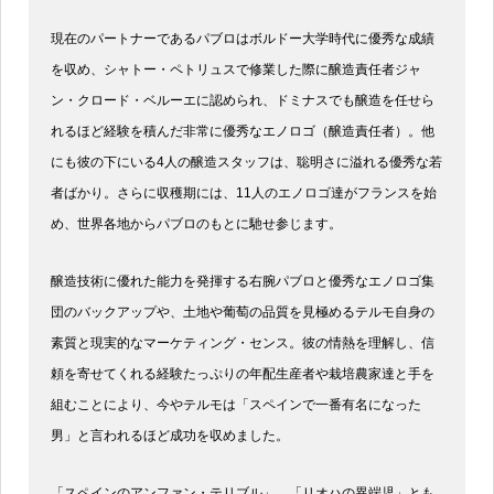
現在のパートナーであるパブロはボルドー大学時代に優秀な成績
を収め、シャトー・ペトリュスで修業した際に醸造責任者ジャ
ン・クロード・ベルーエに認められ、ドミナスでも醸造を任せら
れるほど経験を積んだ非常に優秀なエノロゴ（醸造責任者）。他
にも彼の下にいる4人の醸造スタッフは、聡明さに溢れる優秀な若
者ばかり。さらに収穫期には、11人のエノロゴ達がフランスを始
め、世界各地からパブロのもとに馳せ参じます。
醸造技術に優れた能力を発揮する右腕パブロと優秀なエノロゴ集
団のバックアップや、土地や葡萄の品質を見極めるテルモ自身の
素質と現実的なマーケティング・センス。彼の情熱を理解し、信
頼を寄せてくれる経験たっぷりの年配生産者や栽培農家達と手を
組むことにより、今やテルモは「スペインで一番有名になった
男」と言われるほど成功を収めました。
「スペインのアンファン・テリブル」、「リオハの異端児」とも