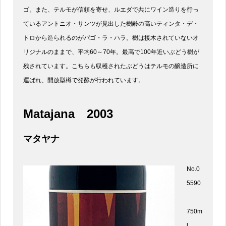
ゴ。また、テルモが信頼を寄せ、ルエダで共にワイン造りを行っ
ているアントニオ・サンツが見出した樹齢の高いティンタ・デ・
トロから造られるのがパゴ・ラ・ハラ。樹は接木されていないオ
リジナルのままで、平均60～70年。最高で100年近いぶどう樹が
残されています。こちらも収穫されたぶどうはテルモの醸造所に
運ばれ、開放型樽で発酵が行われています。
Matajana
2003
マタヤナ
No.0
5590
750m
l