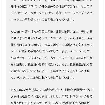
呼ばれる彼は「ワインの味を決めるのは法律ではなく、私とワイ
ン自身だ」というポリシーを持ち、現代ニュー・ウェーブ・スパ
ニッシュの牽引役ともいえる存在となっています。
ルエダから西へ行った注目の産地。波状の地形、赤土、美しい石
造りによって知らているトロ。カスティーリャからは遠く、渓谷
間をうねるように流れるドゥエロ川がドウロ川と名を変えてポル
トガルに流れる手前の地域に位置しています。ベガ・シシリア、
ペスケーラ、マウロといったリベラ・デル・ドゥエロの著名生産
者が進出し、醸造所の新築が相次いでいます。植林密度が低く剪
定方法が変わっているため、一見無秩序に見えるかもしれませ
ん。それでもこの地域は私たちを魅了しています。
テルモは1994年以来ここに醸造所を借り、開放型発酵樽やバリッ
クを持ち込みワイン造りを始めました、ステンレスタンクのみで
発酵されたものがデヘサ・ガゴ。バリック熟成されたものがガ