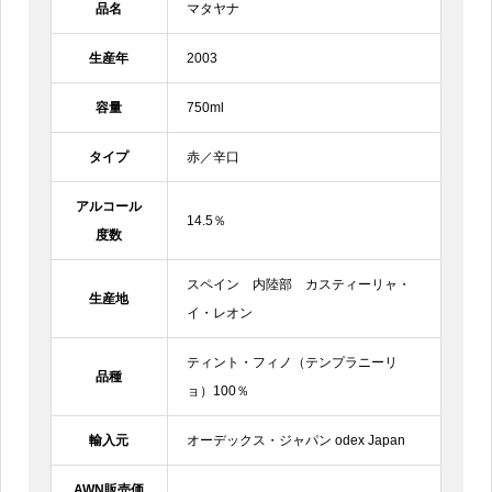
品名
マタヤナ
生産年
2003
容量
750ml
タイプ
赤／辛口
アルコール
14.5％
度数
スペイン 内陸部 カスティーリャ・
生産地
イ・レオン
ティント・フィノ（テンプラニーリ
品種
ョ）100％
輸入元
オーデックス・ジャパン odex Japan
AWN販売価