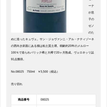
ーナ
が息
子の
ゼノ
のた
めに造ったキュヴェ。サン・ジョヴァンニ・アル・ナティゾーネ
の西向き斜面にある畑は粘土質土壌。樹齢約20年のメルロー
100％で造られバリック樽と大樽で20ヶ月熟成。ヴェロネッリ誌
91点獲得。
No.08025 750ml ￥5,500（税込）
売り切れ
商品番号
08025