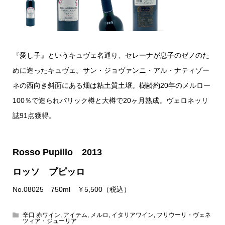
『愛し子』というキュヴェ名通り、セレーナが息子のゼノのた
めに造ったキュヴェ。サン・ジョヴァンニ・アル・ナティゾー
ネの西向き斜面にある畑は粘土質土壌。樹齢約20年のメルロー
100％で造られバリック樽と大樽で20ヶ月熟成。ヴェロネッリ
誌91点獲得。
Rosso Pupillo 2013
ロッソ プピッロ
No.08025 750ml ￥5,500（税込）
辛口 赤ワイン
,
アイテム
,
メルロ
,
イタリアワイン
,
フリウーリ・ヴェネ
ツィア・ジューリア