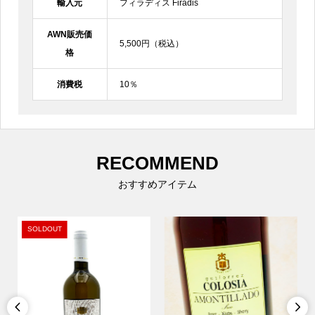
輸入元
フィラディス Firadis
AWN販売価
5,500円（税込）
格
消費税
10％
RECOMMEND
おすすめアイテム
SOLDOUT

