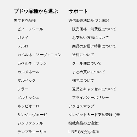
ブドウ品種から選ぶ
サポート
黒ブドウ品種
通信販売法に基づく表記
ピノ・ノワール
販売価格・消費税について
ガメイ
お支払い方法について
メルロ
商品のお届け時期について
カベルネ・ソーヴィニョン
送料について
カベルネ・フラン
クール便について
カルメネール
まとめ買いについて
マルベック
梱包について
シラー
返品とキャンセルについて
グルナッシュ
プライバシーポリシー
ネッビオーロ
アクセスマップ
サンジョヴェーゼ
クレジットカード支払登録（未
ジンファンデル
掲載商品のご注文）
テンプラニーリョ
LINEで友だち追加