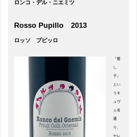
ロンコ・デル・ニエミツ
Rosso Pupillo
2013
ロッソ プピッロ
『愛
し
子』
とい
うキ
ュヴ
ェ名
通
り、
セレ