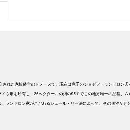
設立された家族経営のドメーヌで、現在は息子のジョゼフ・ランドロン
ドウ畑を所有し、26へクタールの畑の95％でこの地方唯一の品種、
は、ランドロン家がこだわるシュール・リー法によって、その個性が存