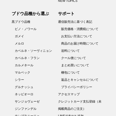
NEW TOPICS
ブドウ品種から選ぶ
サポート
黒ブドウ品種
通信販売法に基づく表記
ピノ・ノワール
販売価格・消費税について
ガメイ
お支払い方法について
メルロ
商品のお届け時期について
カベルネ・ソーヴィニョン
送料について
カベルネ・フラン
クール便について
カルメネール
まとめ買いについて
マルベック
梱包について
シラー
返品とキャンセルについて
グルナッシュ
プライバシーポリシー
ネッビオーロ
アクセスマップ
サンジョヴェーゼ
クレジットカード支払登録（未
ジンファンデル
掲載商品のご注文）
テンプラニーリョ
LINEで友だち追加