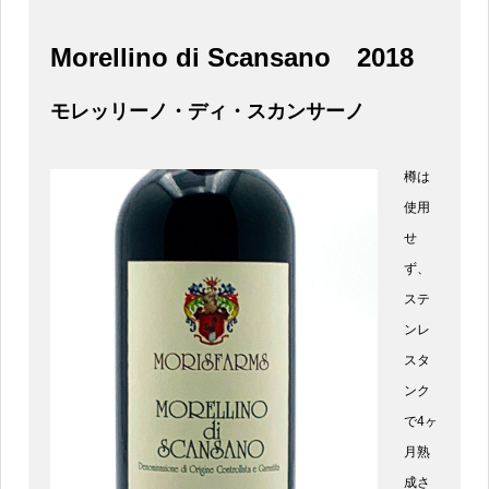
Morellino di Scansano
2018
モレッリーノ・ディ・スカンサーノ
樽は
使用
せ
ず、
ステ
ンレ
スタ
ンク
で4ヶ
月熟
成さ