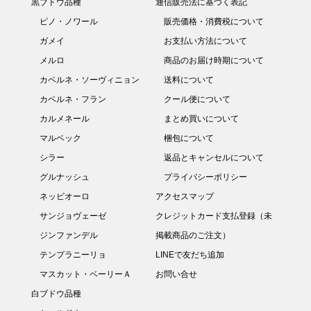
黒ブドウ品種
通信販売法に基づく表記
ピノ・ノワール
販売価格・消費税について
ガメイ
お支払い方法について
メルロ
商品のお届け時期について
カベルネ・ソーヴィニョン
送料について
カベルネ・フラン
クール便について
カルメネール
まとめ買いについて
マルベック
梱包について
シラー
返品とキャンセルについて
グルナッシュ
プライバシーポリシー
ネッビオーロ
アクセスマップ
サンジョヴェーゼ
クレジットカード支払登録（未
ジンファンデル
掲載商品のご注文）
テンプラニーリョ
LINEで友だち追加
マスカット・ベーリーＡ
お問い合せ
白ブドウ品種