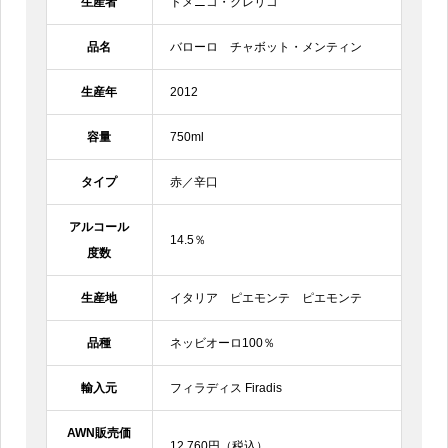
生産者
ドメニコ・クレリコ
品名
バローロ チャボット・メンティン
生産年
2012
容量
750ml
タイプ
赤／辛口
アルコール
14.5％
度数
生産地
イタリア ピエモンテ ピエモンテ
品種
ネッビオーロ100％
輸入元
フィラディス Firadis
AWN販売価
12,760円（税込）