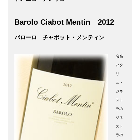
Barolo Ciabot Mentin
2012
バローロ チャボット・メンティン
名高
いク
リ
ュ・
ジネ
スト
ラの
ジネ
スト
ラの