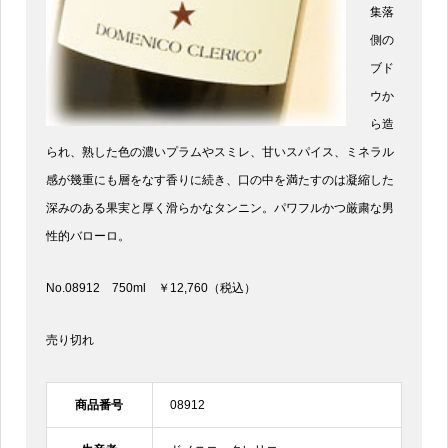
集落
側の
ブド
ウか
ら造
られ、熟した色の濃いプラムやスミレ、甘いスパイス、ミネラル
感が幾重にも層をなす香りに続き、口の中を満たすのは凝縮した
深みのある果実と厚く滑らかなタンニン。パワフルかつ厳粛な男
性的バローロ。
No.08912 750ml ￥12,760（税込）
売り切れ
商品番号
08912