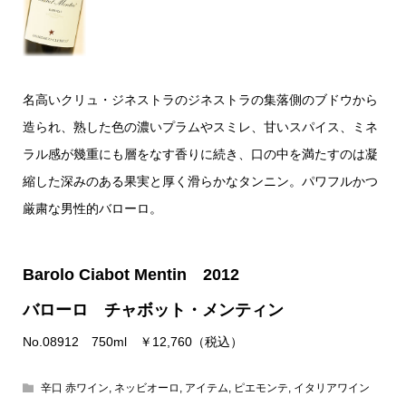
名高いクリュ・ジネストラのジネストラの集落側のブドウから
造られ、熟した色の濃いプラムやスミレ、甘いスパイス、ミネ
ラル感が幾重にも層をなす香りに続き、口の中を満たすのは凝
縮した深みのある果実と厚く滑らかなタンニン。パワフルかつ
厳粛な男性的バローロ。
Barolo Ciabot Mentin 2012
バローロ チャボット・メンティン
No.08912 750ml ￥12,760（税込）
辛口 赤ワイン
,
ネッビオーロ
,
アイテム
,
ピエモンテ
,
イタリアワイン