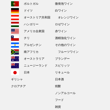
ポルトガル
微発泡ワイン
ドイツ
白ワイン
オーストリア共和国
オレンジワイン
ハンガリー
ロゼワイン
アメリカ合衆国
赤ワイン
チリ
酒精強化ワイン
アルゼンチン
その他のワイン
南アフリカ
フルーツワイン
オーストラリア
ブランデー
ニュージーランド
スピリッツ
日本
リキュール
ギリシャ
日本酒
クロアチア
焼酎
ノンアルコール
フード
雑貨