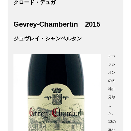
クロード・デュガ
Gevrey-Chambertin
2015
ジュヴレイ・シャンベルタン
アペ
ラシ
オン
の各
地に
分散
し
た、
12の
異な