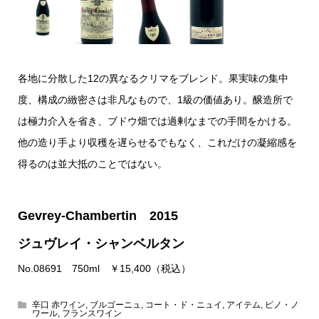
各地に分散した12の異なるクリマをブレンド。果実味の集中
度、構成の緻密さは非凡なもので、1級の価値あり。醸造所で
は極力介入を省き、ブドウ畑では過剰なまでの手間をかける。
他の造り手より収穫を遅らせるでもなく、これだけの凝縮感を
得るのは並大抵のことではない。
Gevrey-Chambertin 2015
ジュヴレイ・シャンベルタン
No.08691 750ml ￥15,400（税込）
辛口 赤ワイン
,
ブルゴーニュ
,
コート・ド・ニュイ
,
アイテム
,
ピノ・ノ
ワール
,
フランスワイン