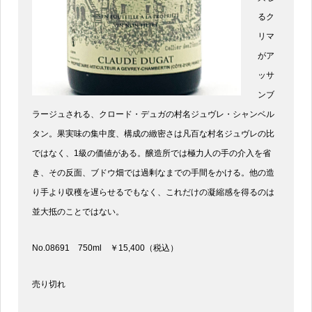
るク
リマ
がア
ッサ
ンブ
ラージュされる、クロード・デュガの村名ジュヴレ・シャンベル
タン。果実味の集中度、構成の緻密さは凡百な村名ジュヴレの比
ではなく、1級の価値がある。醸造所では極力人の手の介入を省
き、その反面、ブドウ畑では過剰なまでの手間をかける。他の造
り手より収穫を遅らせるでもなく、これだけの凝縮感を得るのは
並大抵のことではない。
No.08691 750ml ￥15,400（税込）
売り切れ