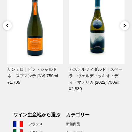


ルフィダルド｜スペー
クロアット｜オベリスコ フ
スター・レ
ェルディッキオ・デ
リウラーノ [2017] 750ml
ソーヴィニ
カ [2022] 750ml
¥3,850
キャニオン・
¥7,590
ワイン生産地から選ぶ
カテゴリー
フランス
新着商品