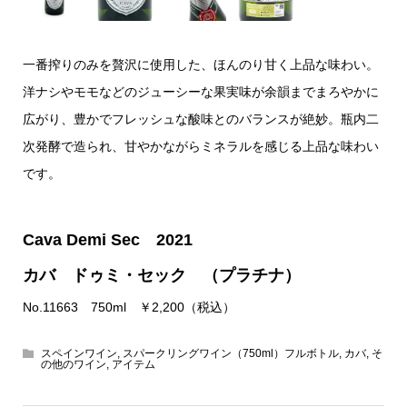
一番搾りのみを贅沢に使用した、ほんのり甘く上品な味わい。
洋ナシやモモなどのジューシーな果実味が余韻までまろやかに
広がり、豊かでフレッシュな酸味とのバランスが絶妙。瓶内二
次発酵で造られ、甘やかながらミネラルを感じる上品な味わい
です。
Cava Demi Sec 2021
カバ ドゥミ・セック （プラチナ）
No.11663 750ml ￥2,200（税込）
スペインワイン
,
スパークリングワイン（750ml）フルボトル
,
カバ
,
そ
の他のワイン
,
アイテム