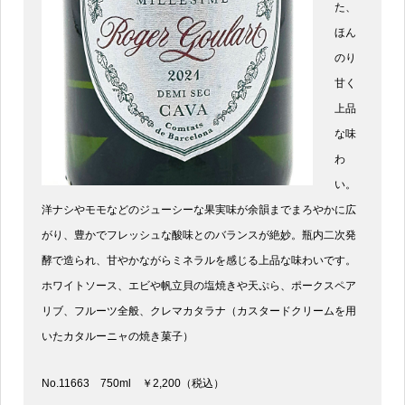
た、
ほん
のり
甘く
上品
な味
わ
い。
洋ナシやモモなどのジューシーな果実味が余韻までまろやかに広
がり、豊かでフレッシュな酸味とのバランスが絶妙。瓶内二次発
酵で造られ、甘やかながらミネラルを感じる上品な味わいです。
ホワイトソース、エビや帆立貝の塩焼きや天ぷら、ポークスペア
リブ、フルーツ全般、クレマカタラナ（カスタードクリームを用
いたカタルーニャの焼き菓子）
No.11663 750ml ￥2,200（税込）