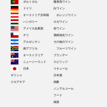
ポルトガル
微発泡ワイン
ドイツ
白ワイン
オーストリア共和国
オレンジワイン
ハンガリー
ロゼワイン
アメリカ合衆国
赤ワイン
チリ
酒精強化ワイン
アルゼンチン
その他のワイン
南アフリカ
フルーツワイン
オーストラリア
ブランデー
ニュージーランド
スピリッツ
日本
リキュール
ギリシャ
日本酒
クロアチア
焼酎
ノンアルコール
フード
雑貨