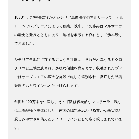
1880年、地中海に浮かぶシチリア島西海岸のマルサーラで、カル
ロ・ペッレグリーノによって創業。以来、その歩みはマルサーラ
の歴史と発展とともにあり、地域を象徴する存在として歩み続け
てきました。
シチリア各地に点在する広大な自社畑は、それぞれ異なるミクロ
クリマと土壌に恵まれ、多様な個性を育みます。収穫されたブド
ウはオープンエアの広大な施設で厳しく選別され、徹底した品質
管理のもとワインへと仕上げられます。
年間約400万本を生産し、その半数は伝統的なマルサーラ、残り
は土着品種を主体にした、南国の陽光を思わせる豊かな果実味と
親しみやすさを備えたデイリーワインとして広く親しまれていま
す。