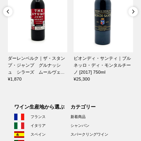


ダーレンベルク｜ザ・スタン
ビオンディ・サンティ｜ブル
プ・ジャンプ グルナッシ
ネッロ・ディ・モンタルチー
ュ シラーズ ムールヴェ...
ノ [2017] 750ml
ー
¥1,870
¥25,300
¥
ワイン生産地から選ぶ
カテゴリー
フランス
新着商品
イタリア
シャンパン
スペイン
スパークリングワイン