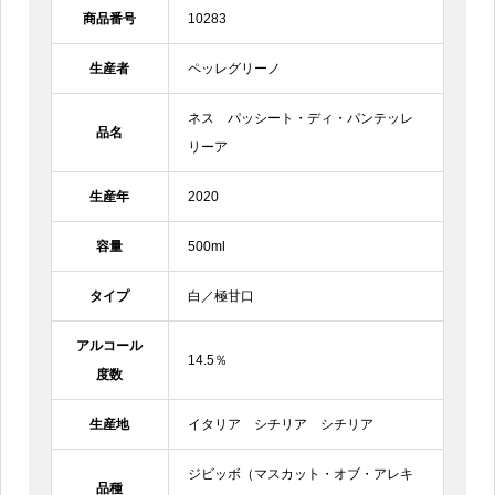
商品番号
10283
生産者
ペッレグリーノ
ネス パッシート・ディ・パンテッレ
品名
リーア
生産年
2020
容量
500ml
タイプ
白／極甘口
アルコール
14.5％
度数
生産地
イタリア シチリア シチリア
ジビッボ（マスカット・オブ・アレキ
品種