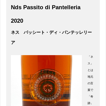
Nds Passito di Pantelleria
2020
ネス パッシート・ディ・パンテッレリー
ア
「ネ
ス」
とは
地元
の言
葉で
「奇
跡」