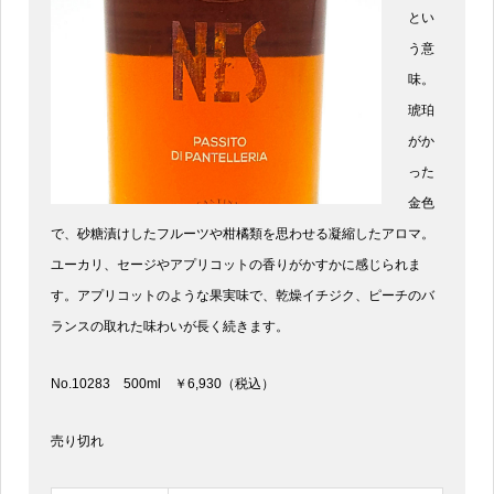
とい
う意
味。
琥珀
がか
った
金色
で、砂糖漬けしたフルーツや柑橘類を思わせる凝縮したアロマ。
ユーカリ、セージやアプリコットの香りがかすかに感じられま
す。アプリコットのような果実味で、乾燥イチジク、ピーチのバ
ランスの取れた味わいが長く続きます。
No.10283 500ml ￥6,930（税込）
売り切れ