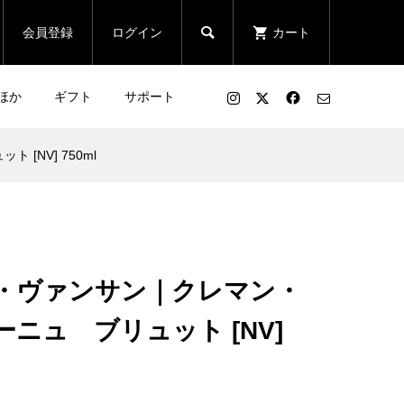

会員登録
ログイン
カート
ほか
ギフト
サポート
NV] 750ml
・ヴァンサン｜クレマン・
ニュ ブリュット [NV]