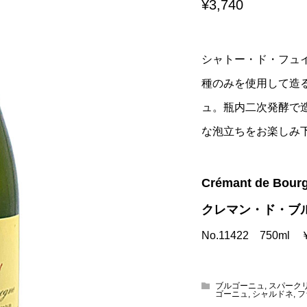
¥3,740
シャトー・ド・フュ
種のみを使用して造
ュ。瓶内二次発酵で
な泡立ちをお楽しみ
Crémant de Bour
クレマン・ド・ブ
No.11422 750ml
ブルゴーニュ
,
スパークリ
ゴーニュ
,
シャルドネ
,
フ