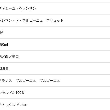
ファミーユ・ヴァンサン
クレマン・ド・ブルゴーニュ ブリュット
NV
750ml
泡／白／辛口
12.5％
フランス ブルゴーニュ ブルゴーニュ
シャルドネ100％
モトックス Motox