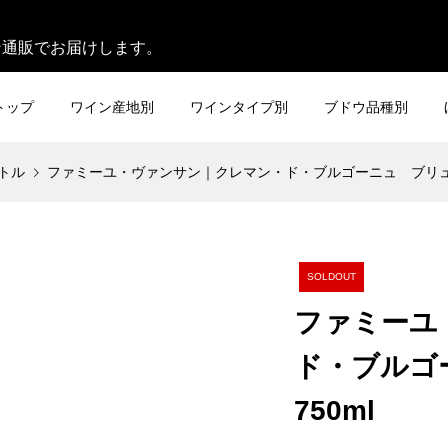
。
ン通販でお届けします。
トップ
ワイン産地別
ワインタイプ別
ブドウ品種別
トル
ファミーユ・ヴァンサン｜クレマン・ド・ブルゴーニュ ブリュット [
SOLDOUT
ファミーユ
ド・ブルゴー
750ml