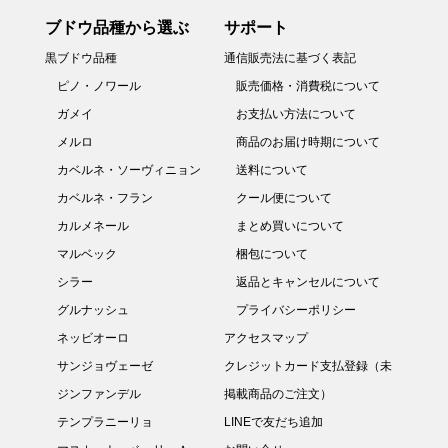
ブドウ品種から選ぶ
サポート
黒ブドウ品種
通信販売法に基づく表記
ピノ・ノワール
販売価格・消費税について
ガメイ
お支払い方法について
メルロ
商品のお届け時期について
カベルネ・ソーヴィニョン
送料について
カベルネ・フラン
クール便について
カルメネール
まとめ買いについて
マルベック
梱包について
シラー
返品とキャンセルについて
グルナッシュ
プライバシーポリシー
ネッビオーロ
アクセスマップ
サンジョヴェーゼ
クレジットカード支払登録（未
ジンファンデル
掲載商品のご注文）
テンプラニーリョ
LINEで友だち追加