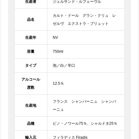
生産者
ジェルサンド・ルフェーヴル
カルト・ドール グラン・クリュ レ
品名
ゼルヴ エクストラ・ブリュット
生産年
NV
容量
750ml
タイプ
泡／白／辛口
アルコール
12.5％
度数
フランス シャンパーニュ シャンパ
生産地
ーニュ
品種
ピノ・ノワール75％、シャルドネ25％
輸入元
フィラディス Firadis