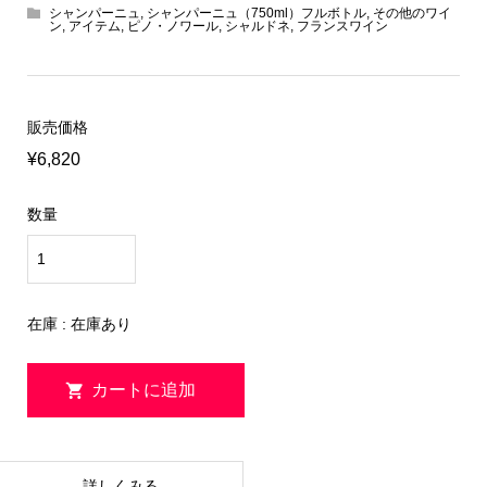
シャンパーニュ
,
シャンパーニュ（750ml）フルボトル
,
その他のワイ
ン
,
アイテム
,
ピノ・ノワール
,
シャルドネ
,
フランスワイン
販売価格
¥6,820
数量
在庫 : 在庫あり
詳しくみる