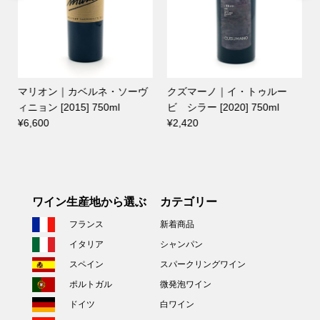
マリオン｜カベルネ・ソーヴ
クズマーノ｜イ・トゥルー
2
ィニョン [2015] 750ml
ビ シラー [2020] 750ml
¥6,600
¥2,420
ワイン生産地から選ぶ
カテゴリー
フランス
新着商品
イタリア
シャンパン
スペイン
スパークリングワイン
ポルトガル
微発泡ワイン
ドイツ
白ワイン