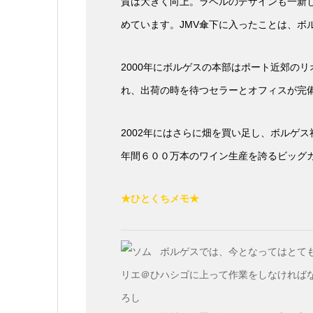
質は大きく向上。ラベルのデザインも一新し
めています。JMV傘下に入ったことは、ボ
2000年にボルゲスの本部はポート近郊の
れ、出荷の時を待つセラーとオフィスが完
2002年にはさらに畑を買い足し、ボルゲ
年間６００万本のワイン生産を誇るビッグ
★ひとくちメモ★
ボルゲスでは、今となってはとて
ハシゴに上って作業をしなければ