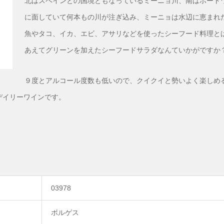
北はスペインとの国境ともなっているミーニョ川、南はポート
に面していて何本もの川が注ぎ込み、ミーニョは水辺に恵まれ
魚やタコ、イカ、エビ、アサリなどを使ったシーフード料理と
あえてグリーンを加えたシーフードサラダなんていかがですか
９度とアルコール度数も低いので、クイクイと勢いよく楽しめ
デイリーワインです。
03978
ボルゲス