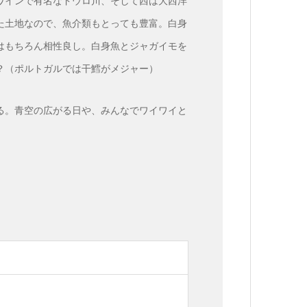
ワインで有名なドウロ川、そして西は大西洋
た土地なので、魚介類もとっても豊富。白身
はもちろん相性良し。白身魚とジャガイモを
？（ポルトガルでは干鱈がメジャー）
る。青空の広がる日や、みんなでワイワイと