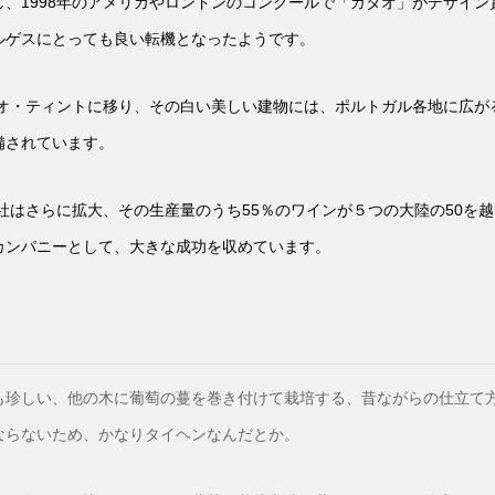
、1998年のアメリカやロンドンのコンクールで「ガタオ」がデザイ
ルゲスにとっても良い転機となったようです。
リオ・ティントに移り、その白い美しい建物には、ポルトガル各地に広
備されています。
ス社はさらに拡大、その生産量のうち55％のワインが５つの大陸の50を
カンパニーとして、大きな成功を収めています。
も珍しい、他の木に葡萄の蔓を巻き付けて栽培する、昔ながらの仕立て
ならないため、かなりタイヘンなんだとか。