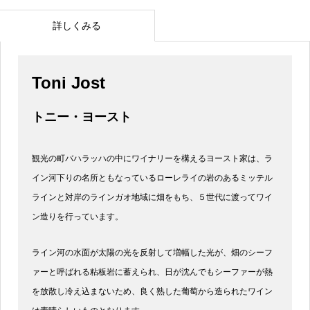
詳しくみる
Toni Jost
トニー・ヨースト
観光の町バハラッハの中にワイナリーを構えるヨースト家は、ラ
イン河下りの名所ともなっているローレライの岩のあるミッテル
ラインと対岸のラインガオ地域に畑をもち、５世代に渡ってワイ
ン造りを行っています。
ライン河の水面が太陽の光を反射して増幅した光が、畑のシーフ
ァーと呼ばれる粘板岩に蓄えられ、日が沈んでもシーファーが熱
を放散し冷え込まないため、良く熟した葡萄から造られたワイン