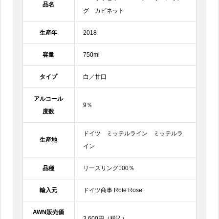
品名
グ カビネット
生産年
2018
容量
750ml
タイプ
白／甘口
アルコール
9％
度数
ドイツ ミッテルライン ミッテルラ
生産地
イン
品種
リースリング100％
輸入元
ドイツ商事 Rote Rose
AWN販売価
3,600円（税込）