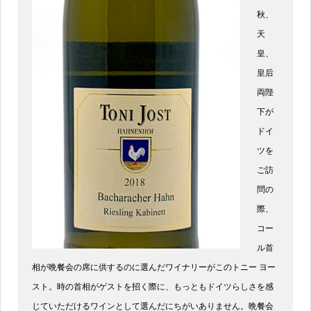
秋、
天
皇、
皇后
両陛
下が
ドイ
ツを
ご訪
問の
際、
コー
ル首
相が晩餐会の席に供するのに選んだワイナリーがこのトニー ヨー
スト。時の首相がゲストを招く際に、もっともドイツらしさを感
じていただけるワインとして選んだにちがいありません。晩餐会