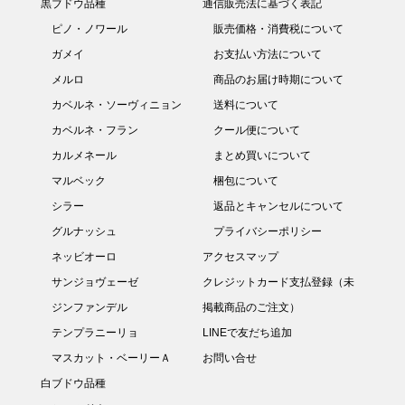
黒ブドウ品種
通信販売法に基づく表記
ピノ・ノワール
販売価格・消費税について
ガメイ
お支払い方法について
メルロ
商品のお届け時期について
カベルネ・ソーヴィニョン
送料について
カベルネ・フラン
クール便について
カルメネール
まとめ買いについて
マルベック
梱包について
シラー
返品とキャンセルについて
グルナッシュ
プライバシーポリシー
ネッビオーロ
アクセスマップ
サンジョヴェーゼ
クレジットカード支払登録（未
ジンファンデル
掲載商品のご注文）
テンプラニーリョ
LINEで友だち追加
マスカット・ベーリーＡ
お問い合せ
白ブドウ品種