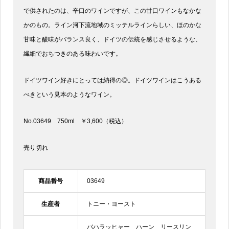
で供されたのは、辛口のワインですが、この甘口ワインもなかな
かのもの。ライン河下流地域のミッテルラインらしい、ほのかな
甘味と酸味がバランス良く、ドイツの伝統を感じさせるような、
繊細でおちつきのある味わいです。
ドイツワイン好きにとっては納得の◎。ドイツワインはこうある
べきという見本のようなワイン。
No.03649 750ml ￥3,600（税込）
売り切れ
商品番号
03649
生産者
トニー・ヨースト
バハラッヒャー ハーン リースリン