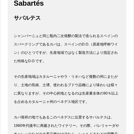
Sabartés
サバルテス
シャンパーニュと同じ瓶内二次発酵の製法で造られるスペインの
スパークリングであるカバは、スペインのD.O.（原産地呼称ワイ
ン）のひとつですが、生産地域ではなく製造方法により指定され
た特殊なD.O.です。
その生産地域はカタルーニャやラ・リオハなど複数の州にまたが
り、土地の気候、土壌、使われるブドウ品種により味わいは様々
に異なりますが、その中心的地となるのは生産量全体の90％以上
を占めるカタルーニャ州のペネデス地区です。
カバ発祥の地でもあるこのペネデスに位置するサバルテスは、
1980年代後半に再建されたワイナリー。その際、パレリャーダや