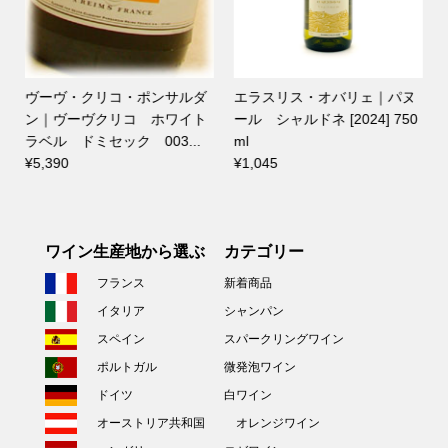
ヴーヴ・クリコ・ポンサルダ
エラスリス・オバリェ｜パヌ
l
ン｜ヴーヴクリコ ホワイト
ール シャルドネ [2024] 750
ラベル ドミセック 003...
ml
¥5,390
¥1,045
ワイン生産地から選ぶ
カテゴリー
フランス
新着商品
イタリア
シャンパン
スペイン
スパークリングワイン
ポルトガル
微発泡ワイン
ドイツ
白ワイン
オーストリア共和国
オレンジワイン