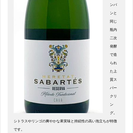
ンパ
ンと
同じ
瓶内
二次
発酵
で造
られ
た上
質ス
パー
クリ
ン
グ。
シトラスやリンゴの爽やかな果実味と持続性の高い泡立ちが特徴
です。