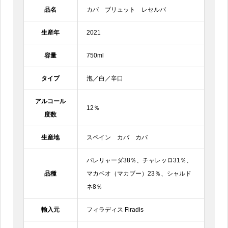
品名
カバ ブリュット レセルバ
生産年
2021
容量
750ml
タイプ
泡／白／辛口
アルコール
12％
度数
生産地
スペイン カバ カバ
パレリャーダ38％、チャレッロ31％、
品種
マカベオ（マカブー）23％、シャルド
ネ8％
輸入元
フィラディス Firadis