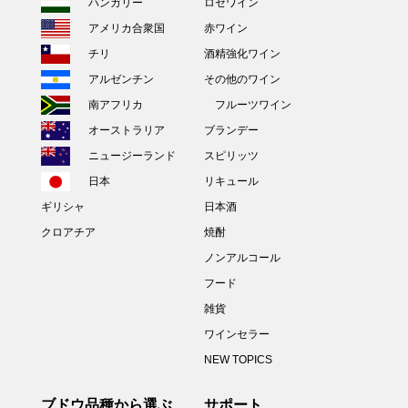
ハンガリー
ロゼワイン
アメリカ合衆国
赤ワイン
チリ
酒精強化ワイン
アルゼンチン
その他のワイン
南アフリカ
フルーツワイン
オーストラリア
ブランデー
ニュージーランド
スピリッツ
日本
リキュール
ギリシャ
日本酒
クロアチア
焼酎
ノンアルコール
フード
雑貨
ワインセラー
NEW TOPICS
ブドウ品種から選ぶ
サポート