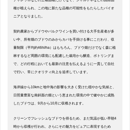
チャレッロなどの土着品種だけでなく、シャルドネなどの国際品
種が植えられ、この地に新たな品種の可能性をもたらしたパイオ
ニアとなりました。
契約農家からブドウやバルクワインを買い付ける大手生産者が多
い中、所有畑のブドウのみからカバを手掛ける事にこだわり、収
量制限（平均約46hl/ha）はもちろん、ブドウ畑だけでなく森に植
林するなど周囲の環境にも配慮した栽培から醸造、ボトリングま
で、どの行程においても最新の注意を払えるように一貫して自社
で行い、常にクオリティ向上を追求しています。
海岸線から10kmと地中海の影響を大きく受けた穏やかな気候と、
日照量豊富な南斜面の畑という恵まれた環境の中で健やかに成熟
したブドウは、9月から10月に収穫されます。
クリーンでフレッシュなブドウを得るため、まだ気温が低い早朝4
時から収穫が行われ、さらにその魅力をピュアに表現するため