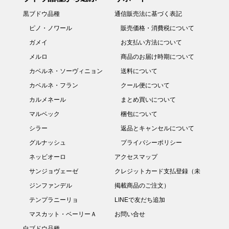
黒ブドウ品種
通信販売法に基づく表記
ピノ・ノワール
販売価格・消費税について
ガメイ
お支払い方法について
メルロ
商品のお届け時期について
カベルネ・ソーヴィニョン
送料について
カベルネ・フラン
クール便について
カルメネール
まとめ買いについて
マルベック
梱包について
シラー
返品とキャンセルについて
グルナッシュ
プライバシーポリシー
ネッビオーロ
アクセスマップ
サンジョヴェーゼ
クレジットカード支払登録（未
ジンファンデル
掲載商品のご注文）
テンプラニーリョ
LINEで友だち追加
マスカット・ベーリーＡ
お問い合せ
白ブドウ品種