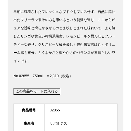
早朝に収穫されたフレッシュなブドウをプレスせず、自然に流れ
出たフリーラン果汁のみを用いるという贅沢な造り。ここからピ
ュアな旨味と滑らかさがそのまま映しこまれた味わいで、よく熟
したリンゴや黄色い柑橘系果実、レモンピールを思わせるフルー
ティーな香り。クリスピーな酸を優しく包む果実味は丸くボリュ
ーム感も充分。ふくよかさと爽やかさのバランスが素晴らしいワ
インです。
No.02855 750ml ￥2,310（税込）
商品番号
02855
生産者
サバルテス