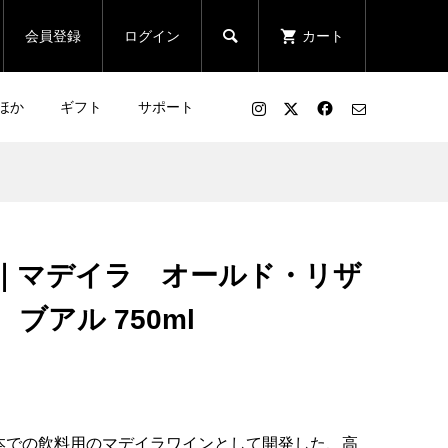

会員登録
ログイン
カート
ほか
ギフト
サポート
｜マデイラ オールド・リザ
ブアル 750ml
本での飲料用のマデイラワインとして開発した、高