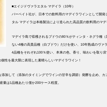
■エイジドヴァラエタル マデイラ（10年）
バーベイト社が、日本での飲料用のマデイラワインとして開発
タル マデイラは本格製法により造られた高品質の飲料用のマデ
マデイラ島で収穫されるブドウの80％がティンタ・ネグラ種（
ない4種の高貴品種（白ブドウ）だけを使い、10年熟成のヴァ
4品種をそれぞれ100％使い、本来の色、香り、味わいを取り
の個性を最大限に表現した素晴らしいマデイラワイン！
を添加して（添加のタイミングでワインの甘辛を調節）発酵を止め、カ
産量は1品種あたり僅か200ケース程度。