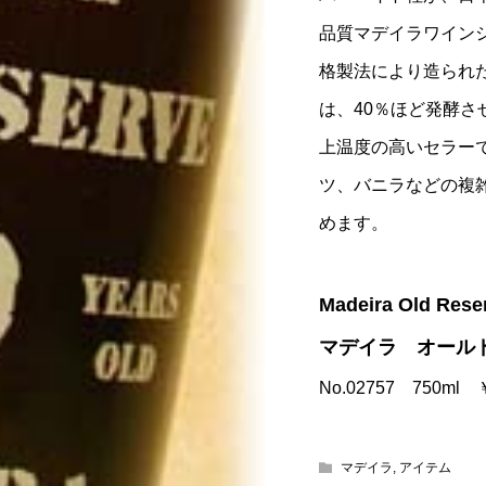
品質マデイラワインシ
格製法により造られ
は、40％ほど発酵さ
上温度の高いセラー
ツ、バニラなどの複
めます。
Madeira Old Reser
マデイラ オール
No.02757 750ml
マデイラ
,
アイテム