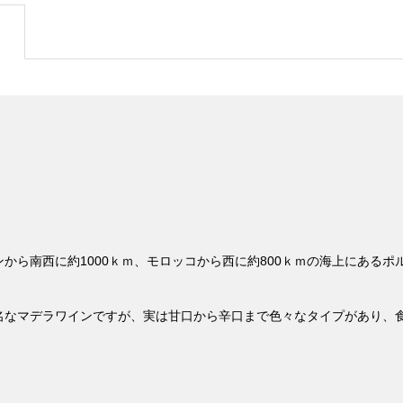
から南西に約1000ｋｍ、モロッコから西に約800ｋｍの海上にある
名なマデラワインですが、実は甘口から辛口まで色々なタイプがあり、