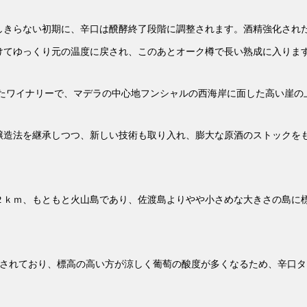
しきらない初期に、辛口は醗酵終了段階に調整されます。酒精強化され
けてゆっくり元の温度に戻され、このあとオーク樽で長い熟成に入りま
れたワイナリーで、マデラの中心地フンシャルの西海岸に面した高い崖の
醸造法を継承しつつ、新しい技術も取り入れ、膨大な原酒のストックを
２ｋｍ、もともと火山島であり、佐渡島よりやや小さめな大きさの島に
培されており、標高の高い方が涼しく葡萄の酸度が多くなるため、辛口