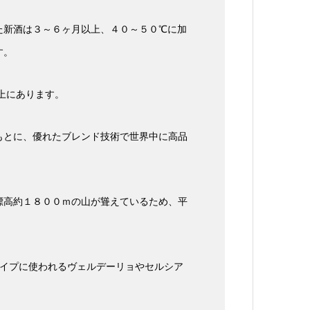
た新酒は３～６ヶ月以上、４０～５０℃に加
す。
上にあります。
もとに、優れたブレンド技術で世界中に高品
標高約１８００ｍの山が聳えているため、平
タイプに使われるヴェルデーリョやセルシア