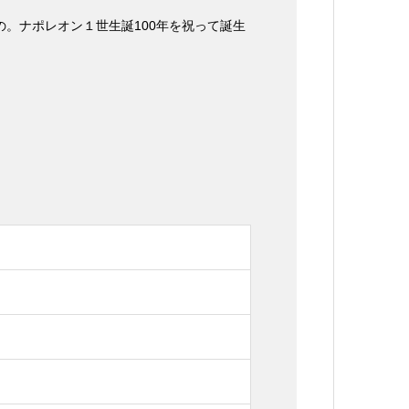
。ナポレオン１世生誕100年を祝って誕生