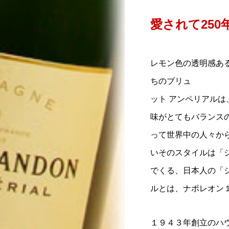
愛されて25
レモン色の透明感あ
ちのブリュ
ット アンペリアル
味がとてもバランスの
って世界中の人々か
いそのスタイルは「
でくる、日本人の「
ルとは、ナポレオン
１９４３年創立のハ