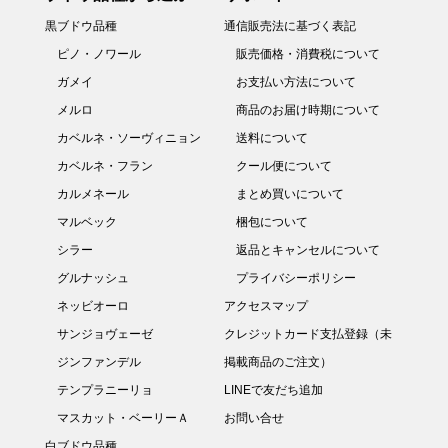
黒ブドウ品種
通信販売法に基づく表記
ピノ・ノワール
販売価格・消費税について
ガメイ
お支払い方法について
メルロ
商品のお届け時期について
カベルネ・ソーヴィニョン
送料について
カベルネ・フラン
クール便について
カルメネール
まとめ買いについて
マルベック
梱包について
シラー
返品とキャンセルについて
グルナッシュ
プライバシーポリシー
ネッビオーロ
アクセスマップ
サンジョヴェーゼ
クレジットカード支払登録（未
ジンファンデル
掲載商品のご注文）
テンプラニーリョ
LINEで友だち追加
マスカット・ベーリーＡ
お問い合せ
白ブドウ品種