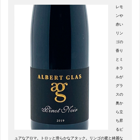
レモ
ンや
赤い
リン
ゴの
香り
とミ
ネラ
ルが
グラ
スの
奥か
ら立
ち昇
るピ
ュアなアロマ。トロッと滑らかなアタック。リンゴの蜜と綺麗な