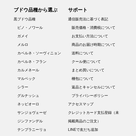
ブドウ品種から選ぶ
サポート
黒ブドウ品種
通信販売法に基づく表記
ピノ・ノワール
販売価格・消費税について
ガメイ
お支払い方法について
メルロ
商品のお届け時期について
カベルネ・ソーヴィニョン
送料について
カベルネ・フラン
クール便について
カルメネール
まとめ買いについて
マルベック
梱包について
シラー
返品とキャンセルについて
グルナッシュ
プライバシーポリシー
ネッビオーロ
アクセスマップ
サンジョヴェーゼ
クレジットカード支払登録（未
ジンファンデル
掲載商品のご注文）
テンプラニーリョ
LINEで友だち追加