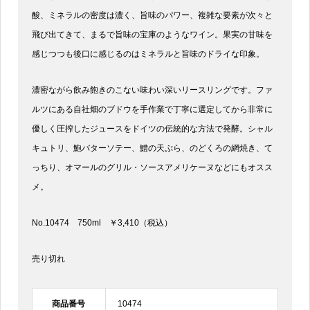
酸、ミネラルの密度は濃く、旨味のパワー、複雑な要素が次々と
飛び出てきて、まるで旨味の宝庫のようなワイン。果実の甘味を
感じつつも後口に感じるのはミネラルと旨味のドライな印象。
濃密ながら飲み飽きのこない味わい深いリースリングです。ファ
ルツにある自社畑のブドウを手作業で丁寧に選定してから非常に
優しく圧搾したジュースをドイツの伝統的な方法で発酵。シャル
キュトリ、鮑バターソテー、鱧の天ぷら、のどくろの網焼き、て
っちり、オマールのグリル・ソースアメリケーヌなどにもオスス
メ。
No.10474 750ml ￥3,410（税込）
売り切れ
商品番号
10474