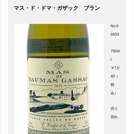
マス・ド・ドマ・ガザック ブラン
No.0
0433
750m
l
￥7,0
40（
税
込）
売り
切れ