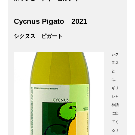
Cycnus Pigato
2021
シクヌス ピガート
シク
ヌス
と
は、
ギリ
シャ
神話
に出
てく
るリ