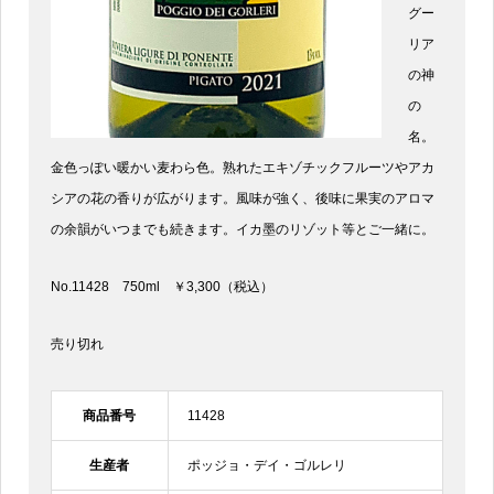
グー
リア
の神
の
名。
金色っぽい暖かい麦わら色。熟れたエキゾチックフルーツやアカ
シアの花の香りが広がります。風味が強く、後味に果実のアロマ
の余韻がいつまでも続きます。イカ墨のリゾット等とご一緒に。
No.11428 750ml ￥3,300（税込）
売り切れ
商品番号
11428
生産者
ポッジョ・デイ・ゴルレリ