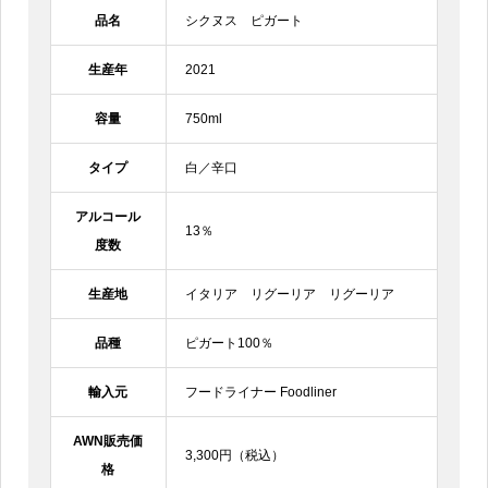
品名
シクヌス ピガート
生産年
2021
容量
750ml
タイプ
白／辛口
アルコール
13％
度数
生産地
イタリア リグーリア リグーリア
品種
ピガート100％
輸入元
フードライナー Foodliner
AWN販売価
3,300円（税込）
格