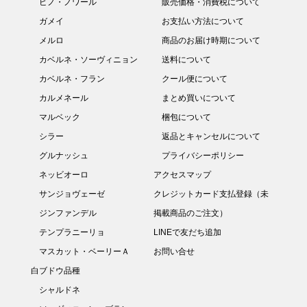
ピノ・ノワール
販売価格・消費税について
ガメイ
お支払い方法について
メルロ
商品のお届け時期について
カベルネ・ソーヴィニョン
送料について
カベルネ・フラン
クール便について
カルメネール
まとめ買いについて
マルベック
梱包について
シラー
返品とキャンセルについて
グルナッシュ
プライバシーポリシー
ネッビオーロ
アクセスマップ
サンジョヴェーゼ
クレジットカード支払登録（未
ジンファンデル
掲載商品のご注文）
テンプラニーリョ
LINEで友だち追加
マスカット・ベーリーＡ
お問い合せ
白ブドウ品種
シャルドネ