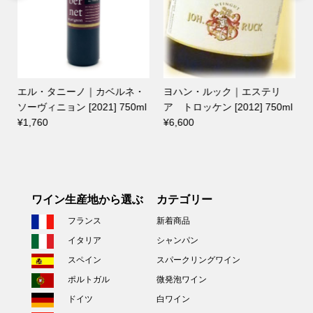
エル・タニーノ｜カベルネ・
ヨハン・ルック｜エステリ
ト
ソーヴィニョン [2021] 750ml
ア トロッケン [2012] 750ml
コス
¥1,760
¥6,600
¥3
ワイン生産地から選ぶ
カテゴリー
フランス
新着商品
イタリア
シャンパン
スペイン
スパークリングワイン
ポルトガル
微発泡ワイン
ドイツ
白ワイン