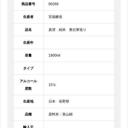
商品番号
00266
生産者
宮坂醸造
品名
真澄 純米 奥伝寒造り
生産年
容量
1800ml
タイプ
アルコール
15％
度数
生産地
日本 長野県
品種
原料米：美山錦
輸入元