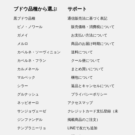
ブドウ品種から選ぶ
サポート
黒ブドウ品種
通信販売法に基づく表記
ピノ・ノワール
販売価格・消費税について
ガメイ
お支払い方法について
メルロ
商品のお届け時期について
カベルネ・ソーヴィニョン
送料について
カベルネ・フラン
クール便について
カルメネール
まとめ買いについて
マルベック
梱包について
シラー
返品とキャンセルについて
グルナッシュ
プライバシーポリシー
ネッビオーロ
アクセスマップ
サンジョヴェーゼ
クレジットカード支払登録（未
ジンファンデル
掲載商品のご注文）
テンプラニーリョ
LINEで友だち追加