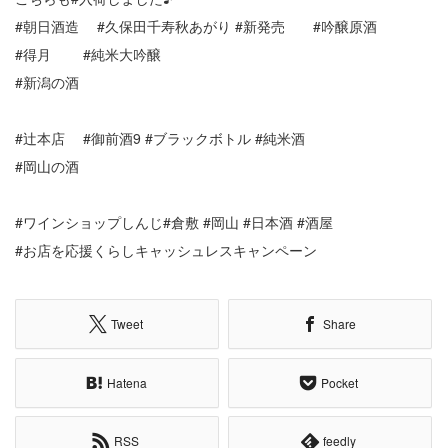
#朝日酒造 #久保田千寿秋あがり #新発売 #吟醸原酒
#得月 #純米大吟醸
#新潟の酒
#辻本店 #御前酒9 #ブラックボトル #純米酒
#岡山の酒
#ワインショップしんじ#倉敷 #岡山 #日本酒 #酒屋
#お店を応援くらしキャッシュレスキャンペーン
Tweet
Share
Hatena
Pocket
RSS
feedly