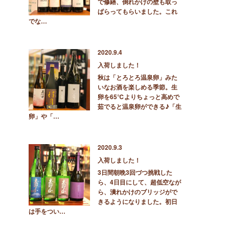
で修繕、倒れかけの壁も取っ
ぱらってもらいました。これ
でな…
2020.9.4
入荷しました！
秋は「とろとろ温泉卵」みた
いなお酒を楽しめる季節。生
卵を65℃よりちょっと高めで
茹でると温泉卵ができる♪「生
卵」や「…
2020.9.3
入荷しました！
3日間朝晩3回づつ挑戦した
ら、4日目にして、超低空なが
ら、潰れかけのブリッジがで
きるようになりました。初日
は手をつい…