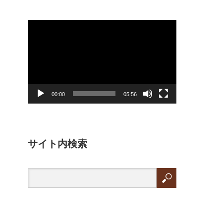
動
画
プ
レ
ー
ヤ
ー
00:00
05:56
サイト内検索