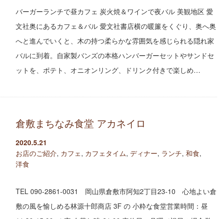
バーガーランチで昼カフェ 炭火焼＆ワインで夜バル 美観地区 愛
文社奥にあるカフェ＆バル 愛文社書店横の暖簾をくぐり、奥へ奥
へと進んでいくと、木の持つ柔らかな雰囲気を感じられる隠れ家
バルに到着。自家製バンズの本格ハンバーガーセットやサンドセ
ットを、ポテト、オニオンリング、ドリンク付きで楽しめ…
倉敷まちなみ食堂 アカネイロ
2020.5.21
お店のご紹介
,
カフェ
,
カフェタイム
,
ディナー
,
ランチ
,
和食
,
洋食
TEL 090-2861-0031 岡山県倉敷市阿知2丁目23-10 心地よい倉
敷の風を愉しめる林源十郎商店 3F の 小粋な食堂営業時間：昼