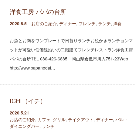
洋食工房 パパの台所
2020.6.5
お店のご紹介
,
ディナー
,
フレンチ
,
ランチ
,
洋食
お魚とお肉をワンプレートで日替りランチお絵かきランチョンマ
ットが可愛い伯備線沿いの二階建てフレンチレストラン洋食工房
パパの台所TEL 086-426-6885 岡山県倉敷市川入751-23Web
http://www.papanodai…
ICHI（イチ）
2020.5.21
お店のご紹介
,
カフェ
,
グリル
,
テイクアウト
,
ディナー
,
バル・
ダイニングバー
,
ランチ