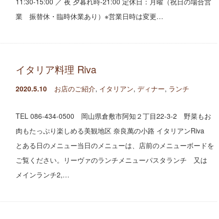
11:30-15:00 ／ 夜 夕暮れ時-21:00 定休日：月曜（祝日の場合営
業 振替休・臨時休業あり）※営業日時は変更…
イタリア料理 Riva
2020.5.10
お店のご紹介
,
イタリアン
,
ディナー
,
ランチ
TEL 086-434-0500 岡山県倉敷市阿知２丁目22-3-2 野菜もお
肉もたっぷり楽しめる美観地区 奈良萬の小路 イタリアンRiva
とある日のメニュー当日のメニューは、店前のメニューボードを
ご覧ください。リーヴァのランチメニューパスタランチ 又は
メインランチ2,…