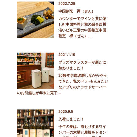
2022.7.28
中国割烹 禪（ぜん）
カウンターでワインと共に楽
しむ中国料理と和の融合西川
沿いビル三階の中国割烹中国
割烹 禪（ぜん）…
2021.1.10
プラズマクラスターが新たに
加わりました！
20数年切磋琢磨しながらやっ
てきた、私のドラ○もんみたい
なアプリのクラウドサーバー
のお引越しが年末に完了…
2020.9.5
入荷しました！
今年の夏は、雨もりするワイ
ンバーの木壁と屋根をトタン