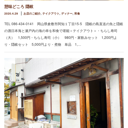
憩味どころ 隠岐
2020.4.29
お店のご紹介
,
テイクアウト
,
ディナー
,
和食
TEL 086-434-0141 岡山県倉敷市阿知１丁目15-5 隠岐の島直送の魚と隠岐
の酒日本海と瀬戸内の海の幸を和食で堪能＜テイクアウト＞・ちらし寿司
（大） 1,500円・ちらし寿司（小） 980円・家飲みセット 1,200円よ
り・隠岐セット 5,000円より・煮物 単品 1,…