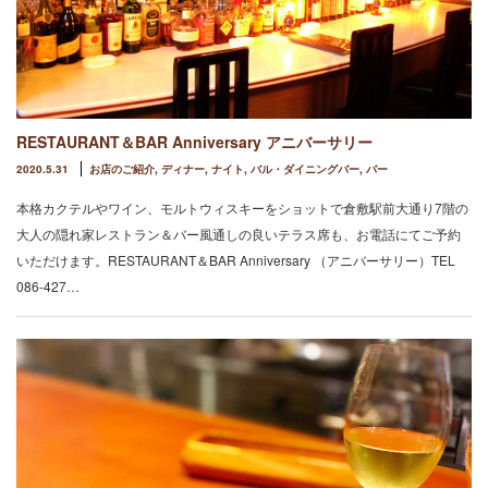
RESTAURANT＆BAR Anniversary アニバーサリー
2020.5.31
お店のご紹介
,
ディナー
,
ナイト
,
バル・ダイニングバー
,
バー
本格カクテルやワイン、モルトウィスキーをショットで倉敷駅前大通り7階の
大人の隠れ家レストラン＆バー風通しの良いテラス席も、お電話にてご予約
いただけます。RESTAURANT＆BAR Anniversary （アニバーサリー）TEL
086-427…