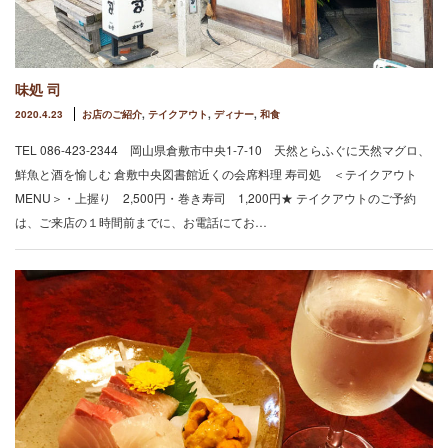
味処 司
2020.4.23
お店のご紹介
,
テイクアウト
,
ディナー
,
和食
TEL 086-423-2344 岡山県倉敷市中央1-7-10 天然とらふぐに天然マグロ、
鮮魚と酒を愉しむ 倉敷中央図書館近くの会席料理 寿司処 ＜テイクアウト
MENU＞・上握り 2,500円・巻き寿司 1,200円★ テイクアウトのご予約
は、ご来店の１時間前までに、お電話にてお…