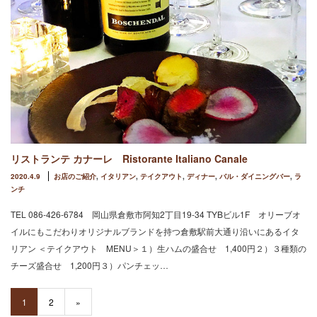
リストランテ カナーレ Ristorante Italiano Canale
2020.4.9
お店のご紹介
,
イタリアン
,
テイクアウト
,
ディナー
,
バル・ダイニングバー
,
ラ
ンチ
TEL 086-426-6784 岡山県倉敷市阿知2丁目19-34 TYBビル1F オリーブオ
イルにもこだわりオリジナルブランドを持つ倉敷駅前大通り沿いにあるイタ
リアン ＜テイクアウト MENU＞１）生ハムの盛合せ 1,400円２）３種類の
チーズ盛合せ 1,200円３）パンチェッ…
1
2
»