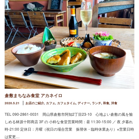
倉敷まちなみ食堂 アカネイロ
2020.5.21
お店のご紹介
,
カフェ
,
カフェタイム
,
ディナー
,
ランチ
,
和食
,
洋食
TEL 090-2861-0031 岡山県倉敷市阿知2丁目23-10 心地よい倉敷の風を愉
しめる林源十郎商店 3F の 小粋な食堂営業時間：昼 11:30-15:00 ／ 夜 夕暮れ
時-21:00 定休日：月曜（祝日の場合営業 振替休・臨時休業あり）※営業日時
は変更…