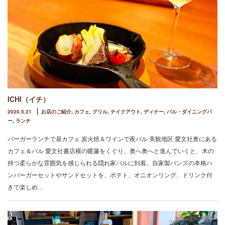
ICHI（イチ）
2020.5.21
お店のご紹介
,
カフェ
,
グリル
,
テイクアウト
,
ディナー
,
バル・ダイニングバ
ー
,
ランチ
バーガーランチで昼カフェ 炭火焼＆ワインで夜バル 美観地区 愛文社奥にある
カフェ＆バル 愛文社書店横の暖簾をくぐり、奥へ奥へと進んでいくと、木の
持つ柔らかな雰囲気を感じられる隠れ家バルに到着。自家製バンズの本格ハ
ンバーガーセットやサンドセットを、ポテト、オニオンリング、ドリンク付
きで楽しめ…