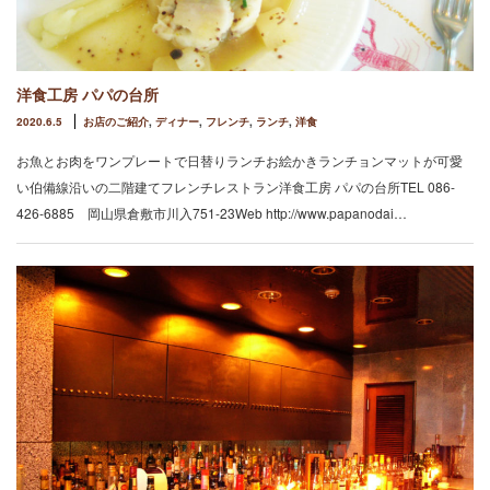
洋食工房 パパの台所
2020.6.5
お店のご紹介
,
ディナー
,
フレンチ
,
ランチ
,
洋食
お魚とお肉をワンプレートで日替りランチお絵かきランチョンマットが可愛
い伯備線沿いの二階建てフレンチレストラン洋食工房 パパの台所TEL 086-
426-6885 岡山県倉敷市川入751-23Web http://www.papanodai…