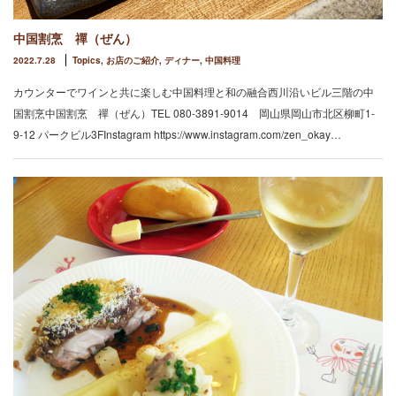
中国割烹 禪（ぜん）
2022.7.28
Topics
,
お店のご紹介
,
ディナー
,
中国料理
カウンターでワインと共に楽しむ中国料理と和の融合西川沿いビル三階の中
国割烹中国割烹 禪（ぜん）TEL 080-3891-9014 岡山県岡山市北区柳町1-
9-12 パークビル3FInstagram https://www.instagram.com/zen_okay…