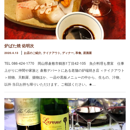
炉ばた焼 佑明次
2020.4.13
お店のご紹介
,
テイクアウト
,
ディナー
,
和食
,
居酒屋
TEL 086-424-1770 岡山県倉敷市鶴形1丁目42-105 魚介料理も豊富 仕事
上がりに仲間や家族と 倉敷デパートにある老舗の炉端焼き店 ＜テイクアウト
＞焼物、天麩羅、揚物ほか、一品や黒板メニューの中から、生もの、汁物、
以外 当日お持ち帰りいただけます。ご相談ください。★…